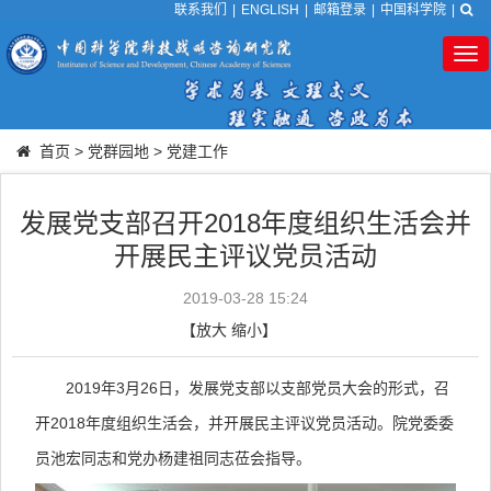
联系我们
|
ENGLISH
|
邮箱登录
|
中国科学院
|
Tog
nav
首页
>
党群园地
>
党建工作
发展党支部召开2018年度组织生活会并
开展民主评议党员活动
2019-03-28 15:24
【
放大
缩小
】
2019
年
3
月
26
日，发展党支部以支部党员大会的形式，召
开
2018
年度组织生活会，并开展民主评议党员活动。院党委委
员池宏同志和党办杨建祖同志莅会指导。