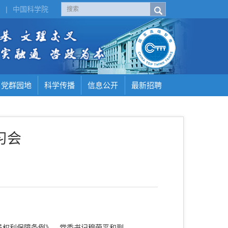
H
|
中国科学院
党群园地
科学传播
信息公开
最新招聘
习会
员权利保障条例》。党委书记穆荣平和副