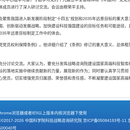
体成员进行了深入研讨交流。会议由穆荣平主持。
会聚焦我国进入新发展阶段制定“十四五”规划和
2035
年远景目标的重大意
国、创新驱动发展战略，加快建设科技强国建设的目标任务和可能途径，
035
年远景目标制定工作中的体会。
党党员权利保障条例》。他详细介绍了《条例》修订的重大意义、总体框
充分讨论交流。大家认为，要充分发挥战略咨询院建设国家高端科技智库
标的落地实施中继续贡献新的力量，展现新的作为；同时要认真学习贯彻
心党员，切实增强党员归属感、荣誉感和责任感，不断凝聚建设国家高端
hrome浏览器或者IE9以上版本内核浏览器下使用
2017-
2026 中国科学院科技战略咨询研究院
京ICP备05084193号-11
500040号