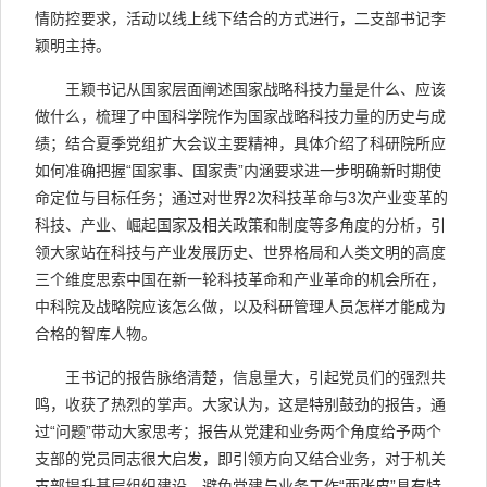
情防控要求，活动以线上线下结合的方式进行，二支部书记李
颖明主持。
王颖书记从国家层面阐述国家战略科技力量是什么、应该
做什么，梳理了中国科学院作为国家战略科技力量的历史与成
绩；结合夏季党组扩大会议主要精神，具体介绍了科研院所应
如何准确把握“国家事、国家责”内涵要求进一步明确新时期使
命定位与目标任务；通过对世界
2
次科技革命与
3
次产业变革的
科技、产业、崛起国家及相关政策和制度等多角度的分析，引
领大家站在科技与产业发展历史、世界格局和人类文明的高度
三个维度思索中国在新一轮科技革命和产业革命的机会所在，
中科院及战略院应该怎么做，以及科研管理人员怎样才能成为
合格的智库人物。
王书记的报告脉络清楚，信息量大，引起党员们的强烈共
鸣，收获了热烈的掌声。大家认为，这是特别鼓劲的报告，通
过“问题”带动大家思考；报告从党建和业务两个角度给予两个
支部的党员同志很大启发，即引领方向又结合业务，对于机关
支部提升基层组织建设、避免党建与业务工作“两张皮”具有特