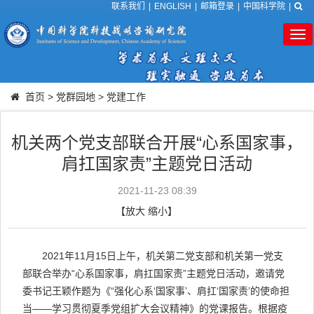
联系我们
|
ENGLISH
|
邮箱登录
|
中国科学院
|
Tog
nav
首页
>
党群园地
>
党建工作
机关两个党支部联合开展“心系国家事，
肩扛国家责”主题党日活动
2021-11-23 08:39
【
放大
缩小
】
2021
年
11
月
15
日上午，机关第二党支部和机关第一党支
部联合举办
“
心系国家事，肩扛国家责
”
主题党日活动，邀请党
委书记王颖作题为《“强化心系‘国家事’、肩扛‘国家责’的使命担
当——学习贯彻夏季党组扩大会议精神》的党课报告。根据疫