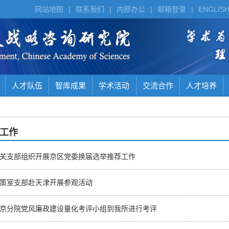
网站地图
|
联系我们
|
内部办公
|
邮箱登录
|
ENGLIS
人才队伍
智库成果
学术活动
交流合作
人才培养
工作
关支部组织开展京区党委换届选举推荐工作
策室支部赴天津开展参观活动
京分院党风廉政建设量化考评小组到我所进行考评