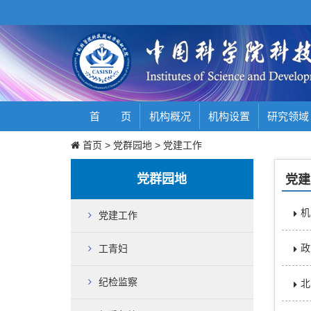
首 页
机构概况
机构设置
研究领域
首页
>
党群园地
>
党建工作
党群园地
党建
机
党建工作
政
工青妇
纪检监察
北