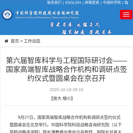
联系我们
|
ENGLISH
|
邮箱登录
|
中国科学院
|
Tog
nav
首页
>
工作动态
第六届智库科学与工程国际研讨会——
国家高端智库战略合作机构和调研点签
约仪式暨圆桌会在京召开
2025-10-18 09:10
【
放大
缩小
】
9月27日，国家高端智库战略合作机构和调研点签约仪式
暨圆桌会在北京举行。中国科学院科技战略咨询研究院（以下
简称战略咨询院）院长潘教峰出席会议并致辞，副院长甘泉主