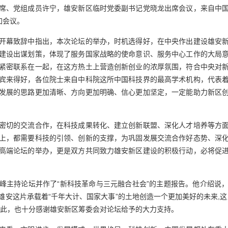
席、党组成员许宁，雄安新区临时党委副书记党晓龙出席会议，来自中
加会议。
幕致辞中指出，本次论坛的举办，时机选得好，在中央作出建设雄安新
建设出谋划策，体现了服务国家战略的使命意识、服务中心工作的大局
紧密联系在一起，在这方热土上营造创新创业的浓厚氛围，符合中央对
宾来得好，各位院士来自中科院这所中国科技界的最高学术机构，代表
发展的思路更加清晰、方向更加明确、信心更加坚定，一定能助力新区
切的交流合作，在科技成果转化、建立创新联盟、深化人才培养等方面
上，都需要科技的引领、创新的支撑，为巩固发展交流合作好态势、深
高端论坛的举办，更是双方共同致力雄安新区建设的积极行动，必将促
。
主持论坛并作了“新科技革命与三元融合社会”的主题报告。他介绍说，
雄安这片承载着“千年大计、国家大事”的土地创造一个更加美好的未来,这
因此，也十分感谢雄安新区筹委会对论坛给予的大力支持。