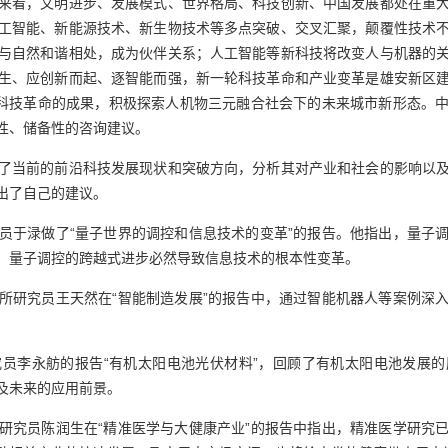
看，文明进步、发展模式、世界格局、科技创新、中国发展都处在重大
工智能、新能源技术、新生物技术等多点突破、交叉汇聚，颠覆性技术
与自然和谐相处，成为伙伴关系；人工智能等新科技将改变人与机器的
生、应创新而起、逐智能而强，新一轮科技革命和产业变革是雄安新区
新科技革命的成果，积极探索人机物三元融合社会下的未来城市新形态。
性、储备性的咨询建议。
当前的前沿科技发展现状和突破方向，分析其对产业和社会的影响以及
出了自己的建议。
于渌做了“量子世界的调控和信息技术的变革”的报告。他指出，量子调
，量子调控的跨越式进步必然导致信息技术的根本性变革。
研究员王天然在“智能制造发展”的报告中，通过智能机器人等案例深入
。
李永舫的报告“有机太阳电池光伏材料”，回顾了有机太阳电池发展的
及未来的应用前景。
究员陈润生在“精准医学与大健康产业”的报告中指出，精准医学研究已