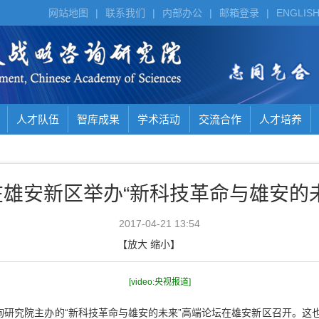
网站地图
|
联系我们
|
内部办公
|
邮箱登录
|
ENGLIS
人才队伍
智库成果
学术活动
交流合作
人才培养
雄安新区举办“新科技革命与雄安的
2017-04-21 13:54
【
放大
缩小
】
[video:央视报道]
研究院主办的“新科技革命与雄安的未来”高端论坛在雄安新区召开。这