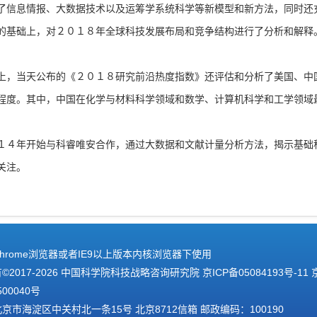
了信息情报、大数据技术以及运筹学系统科学等新模型和新方法，同时还
的基础上，对２０１８年全球科技发展布局和竞争结构进行了分析和解释
，当天公布的《２０１８研究前沿热度指数》还评估和分析了美国、中
程度。其中，中国在化学与材料科学领域和数学、计算机科学和工学领域
４年开始与科睿唯安合作，通过大数据和文献计量分析方法，揭示基础
关注。
hrome浏览器或者IE9以上版本内核浏览器下使用
2017-
2026 中国科学院科技战略咨询研究院
京ICP备05084193号-11
500040号
京市海淀区中关村北一条15号 北京8712信箱 邮政编码：100190