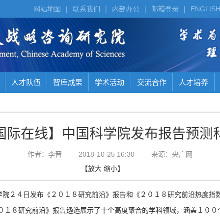
网站地图
|
联系我们
|
内部办公
|
邮箱登录
|
ENGLIS
人才队伍
智库成果
学术活动
交流合作
人才培养
国际在线】中国科学院发布报告预测
作者：李晋
2018-10-25 16:30
来源：央广网
【
放大
缩小
】
院２４日发布《２０１８研究前沿》报告和《２０１８研究前沿热度指
１８研究前沿》报告遴选展示了十个高度聚合的学科领域，涵盖１００个