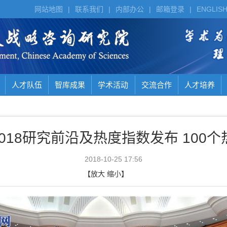
网站地图
|
联系我们
|
内部办公
|
邮箱登录
|
ENGLIS
人才队伍
智库成果
学术活动
交流合作
人才培养
018研究前沿及热度指数发布 100个
2018-10-25 17:56
【
放大
缩小
】