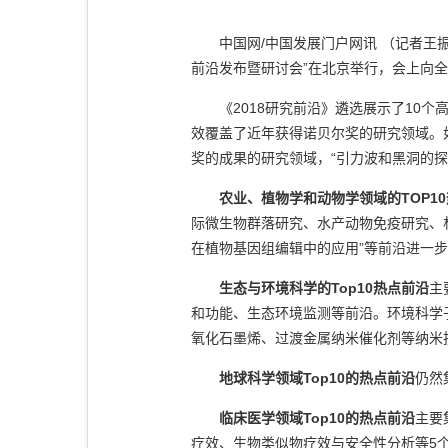
中国网/中国发展门户网讯 （记者王
前沿发布暨研讨会”在北京举行，会上向全
《2018研究前沿》遴选展示了10
效覆盖了近年获得诺贝尔奖的研究领域。如临
奖的成果的研究领域，“引力波和黑洞的探
农业、植物学和动物学领域的TOP1
际微生物群落研究、水产动物免疫研究、林木
在植物基因组编辑中的应用”等前沿进一
生态与环境科学的Top10热点前沿
主
和功能、生态环境监测等前沿。环境科学
氧化石墨烯、过渡金属纳米催化剂等纳米
地球科学领域Top10的热点前沿
仍然
临床医学领域Top10的热点前沿
主要
疗效、生物类似物疗效与安全性分析等5