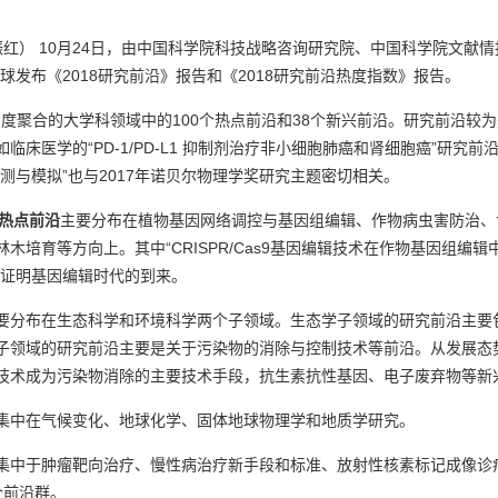
振红） 10月24日，由中国科学院科技战略咨询研究院、中国科学院文献情
球发布《2018研究前沿》报告和《2018研究前沿热度指数》报告。
个高度聚合的大学科领域中的100个热点前沿和38个新兴前沿。研究前沿
床医学的“PD-1/PD-L1 抑制剂治疗非小细胞肺癌和肾细胞癌”研究前
测与模拟”也与2017年诺贝尔物理学奖研究主题密切相关。
0热点前沿
主要分布在植物基因网络调控与基因组编辑、作物病虫害防治、
培育等方向上。其中“CRISPR/Cas9基因编辑技术在作物基因组编辑中
步证明基因编辑时代的到来。
要分布在生态科学和环境科学两个子领域。生态学子领域的研究前沿主要
子领域的研究前沿主要是关于污染物的消除与控制技术等前沿。从发展态
技术成为污染物消除的主要技术手段，抗生素抗性基因、电子废弃物等新
集中在气候变化、地球化学、固体地球物理学和地质学研究。
集中于肿瘤靶向治疗、慢性病治疗新手段和标准、放射性核素标记成像诊
个前沿群。