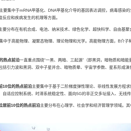
主要集中于mRNA甲基化、DNA甲基化介导的基因表达调控，病毒感染
疫反应和疾病发生的机理等方面。
主要分布在有机合成、电池、纳米技术、绿色化学、超快科学、自由基聚
集中于高能物理、凝聚态物理、理论物理和光学。高能物理方面，B介子
位的热点前沿
一直重点围绕“一黑、两暗、三起源”（即黑洞，暗物质和暗
包括引力波和黑洞、双中子星并合、暗物质晕、宇宙学参数、星系形成演
前10位的热点前沿
主要集中于基于二阶梯度弹性理论、非线性发展方程求
、自适应控制系统、时滞系统稳定性、面向5G的非正交多址接入、无线
位居前10位的热点前沿
主要分布在心理学、社会学和经济管理学领域。其