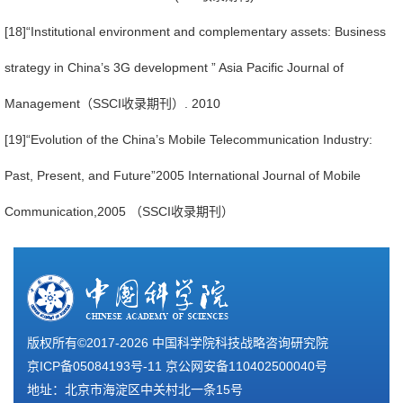
[18]“Institutional environment and complementary assets: Business
strategy in China’s 3G development ” Asia Pacific Journal of
Management（SSCI收录期刊）. 2010
[19]“Evolution of the China’s Mobile Telecommunication Industry:
Past, Present, and Future”2005 International Journal of Mobile
Communication,2005 （SSCI收录期刊）
版权所有©2017-
2026 中国科学院科技战略咨询研究院
京ICP备05084193号-11
京公网安备110402500040号
地址：北京市海淀区中关村北一条15号