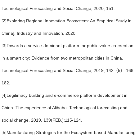
Technological Forecasting and Social Change, 2020, 151.
[2]
Exploring Regional Innovation Ecosystem: An Empirical Study in
China]. Industry and Innovation, 2020.
[3]
Towards a service-dominant platform for public value co-creation
in a smart city: Evidence from two metropolitan cities in China.
Technological Forecasting and Social Change, 2019, 142
（
5
）
:168-
182.
[4]
Legitimacy building and e-commerce platform development in
China: The experience of Alibaba. Technological forecasting and
social change, 2019, 139(FEB.):115-124.
[5]
Manufacturing Strategies for the Ecosystem-based Manufacturing