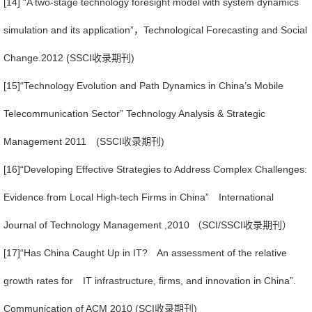
[14] “A two-stage technology foresight model with system dynamics
simulation and its application”，Technological Forecasting and Social
Change.2012 (SSCI收录期刊)
[15]“Technology Evolution and Path Dynamics in China’s Mobile
Telecommunication Sector” Technology Analysis & Strategic
Management 2011 (SSCI收录期刊)
[16]“Developing Effective Strategies to Address Complex Challenges:
Evidence from Local High-tech Firms in China” International
Journal of Technology Management ,2010 （SCI/SSCI收录期刊）
[17]“Has China Caught Up in IT? An assessment of the relative
growth rates for IT infrastructure, firms, and innovation in China”.
Communication of ACM 2010 (SCI收录期刊)