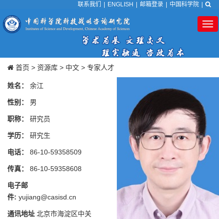
联系我们
|
ENGLISH
|
邮箱登录
|
中国科学院
|
Tog
nav
首页
>
资源库
>
中文
>
专家人才
姓名：
余江
性别：
男
职称：
研究员
学历：
研究生
电话：
86-10-59358509
传真：
86-10-59358608
电子邮
件:
yujiang@casisd.cn
通讯地址
北京市海淀区中关