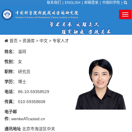
联系我们
|
ENGLISH
|
邮箱登录
|
中国科学院
|
Tog
nav
首页
>
资源库
>
中文
>
专家人才
姓名：
温珂
性别：
女
职称：
研究员
学历：
博士
电话：
86-10-59358529
传真：
010-59358608
电子邮
件:
wenkeATcasisd.cn
通讯地址
北京市海淀区中关