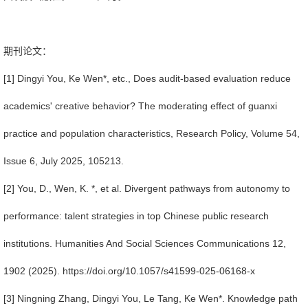
期刊论文：
[1] Dingyi You, Ke Wen*, etc., Does audit-based evaluation reduce
academics' creative behavior? The moderating effect of guanxi
practice and population characteristics, Research Policy, Volume 54,
Issue 6, July 2025, 105213.
[2] You, D., Wen, K. *, et al. Divergent pathways from autonomy to
performance: talent strategies in top Chinese public research
institutions. Humanities And Social Sciences Communications 12,
1902 (2025). https://doi.org/10.1057/s41599-025-06168-x
[3] Ningning Zhang, Dingyi You, Le Tang, Ke Wen*. Knowledge path