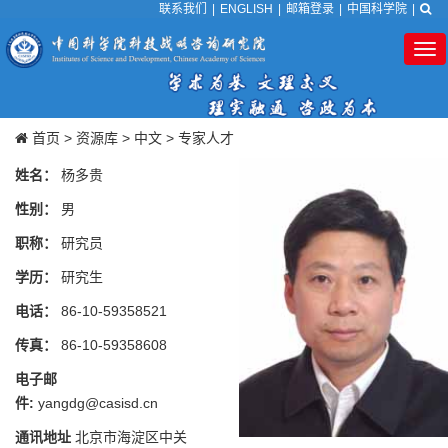
联系我们
|
ENGLISH
|
邮箱登录
|
中国科学院
|
Tog
nav
首页
>
资源库
>
中文
>
专家人才
姓名：
杨多贵
性别：
男
职称：
研究员
学历：
研究生
电话：
86-10-59358521
传真：
86-10-59358608
电子邮
件:
yangdg@casisd.cn
通讯地址
北京市海淀区中关