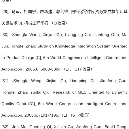
收录）
[29]
马军，祁国宁，顾新建，郭剑锋
.
网络化零件库资源集成框架及其
关键技术
[J].
机械工程学报
.
（
EI
收录）
[30] Shengfa Wang, Xinjian Gu, Liangping Cui, Jianfeng Guo, Ma
Jun, Hongfei Zhan. Study on Knowledge Integration System Oriented
to Product Design [C], 6th World Congress on Intelligent Control and
Automation . 2006.6: 6880-6884.
（
EI
、
ISTP
收录）
[31] Shengfa Wang, Xinjian Gu, Liangping Cui, Jianfeng Guo,
Hongfei Zhan, Yunlai Qiu. Research of MES Oriented to Dynamic
Quality Control[C], 6th World Congress on Intelligent Control and
Automation. 2006.6:7191-7195.
（
EI
、
ISTP
收录）
[32] Jun Ma, Guoning Qi, Xinjian Gu, Jianfeng Guo, BaoLi Dong,