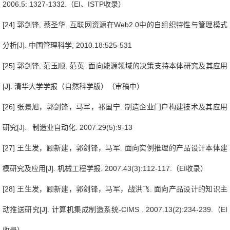
2006.5: 1327-1332.
（
EI
、
ISTP
收录）
[24]
郭剑锋
,
蔡圣华
.
互联网资源在
Web2.0
中的自组织特性与管理模式
分析
[J].
中国管理科学
, 2010.18:525-531
[25]
郭剑锋
,
范玉顺
,
范英
.
面向能源领域的决策支持本体研究及其应用
[J].
清华大学学报（自然科学版）（审稿中）
[26]
张景旭，郭剑锋，马军，祁国宁
.
制造企业门户构建技术及其应用
研究
[J].
制造业自动化
. 2007.29(5):9-13
[27]
王生发，顾新建，郭剑锋，马军
.
面向实例推理的产品设计本体建
模研究及应用
[J].
机械工程学报
. 2007.43(3):112-117.
（
EI
收录）
[28]
王生发，顾新建，郭剑锋，马军，战洪飞
.
面向产品设计的知识主
动推送研究
[J].
计算机集成制造系统
-CIMS . 2007.13(2):234-239.
（
EI