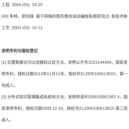
工程
. 2004.(03): 23-25
[40]
朱林，郭剑锋
.
基于网络的图形数控自动编程系统研究
[J].
新技术新
工艺
. 2003.(03): 10-12
发明专利与版权登记
[1]
后置数据访问过滤器和过滤方法，发明公开号
102314449A
，国家发
明专利，授权日期
2013
年
11
月
11
号，授权号
ZL200510061382X
，第一
完成人。
[2]
分布式知识管理集成系统和方法，发明申请号
200510061382.X
，国
家发明专利，授权日期
2009.12.16
，授权号
ZL200510061382X
第二完
成人。