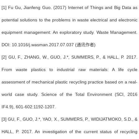
[1] Fu Gu, Jianfeng Guo. (2017) Internet of Things and Big Data as
potential solutions to the problems in waste electrical and electronic
equipment management: An exploratory study. Waste Management.
DOI: 10.1016/j.wasman.2017.07.037 (
通讯作者
)
[2] GU, F., ZHANG, W., GUO, J.*, SUMMERS, P., & HALL, P. 2017.
From waste plastics to industrial raw materials: A life cycle
assessment of mechanical plastic recycling practice based on a real-
world case study. Science of the Total Environment (SCI, 2016
IF4.9), 601-602:1192-1207.
[3] GU, F., GUO, J.*, YAO, X., SUMMERS, P., WIDIJATMOKO, S.D., &
HALL, P. 2017. An investigation of the current status of recycling