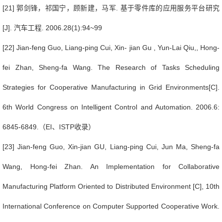
[21]
郭剑锋，祁国宁，顾新建，马军
.
基于零件库的应用服务平台研究
[J].
汽车工程
. 2006.28(1):94~99
[22] Jian-feng Guo, Liang-ping Cui, Xin- jian Gu , Yun-Lai Qiu,, Hong-
fei Zhan, Sheng-fa Wang. The Research of Tasks Scheduling
Strategies for Cooperative Manufacturing in Grid Environments[C].
6th World Congress on Intelligent Control and Automation. 2006.6:
6845-6849.
（
EI
、
ISTP
收录）
[23] Jian-feng Guo, Xin-jian GU, Liang-ping Cui, Jun Ma, Sheng-fa
Wang, Hong-fei Zhan. An Implementation for Collaborative
Manufacturing Platform Oriented to Distributed Environment [C], 10th
International Conference on Computer Supported Cooperative Work.