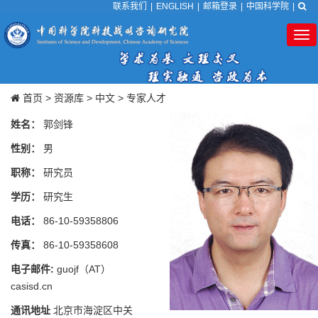
联系我们
|
ENGLISH
|
邮箱登录
|
中国科学院
|
Tog
nav
首页
>
资源库
>
中文
>
专家人才
姓名：
郭剑锋
性别：
男
职称：
研究员
学历：
研究生
电话：
86-10-59358806
传真：
86-10-59358608
电子邮件:
guojf（AT）
casisd.cn
通讯地址
北京市海淀区中关