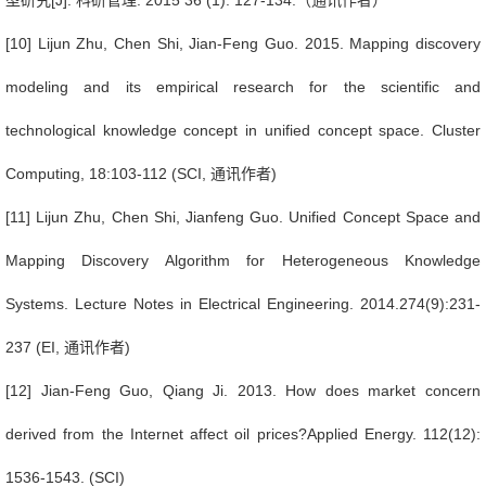
型研究
[J].
科研管理
. 2015 36 (1): 127-134.
（通讯作者）
[10] Lijun Zhu, Chen Shi, Jian-Feng Guo. 2015. Mapping discovery
modeling and its empirical research for the scientific and
technological knowledge concept in unified concept space. Cluster
Computing, 18:103-112 (SCI,
通讯作者
)
[11] Lijun Zhu, Chen Shi, Jianfeng Guo. Unified Concept Space and
Mapping Discovery Algorithm for Heterogeneous Knowledge
Systems. Lecture Notes in Electrical Engineering. 2014.274(9):231-
237 (EI,
通讯作者
)
[12] Jian-Feng Guo, Qiang Ji. 2013. How does market concern
derived from the Internet affect oil prices?Applied Energy.
112(12):
1536-1543. (SCI)