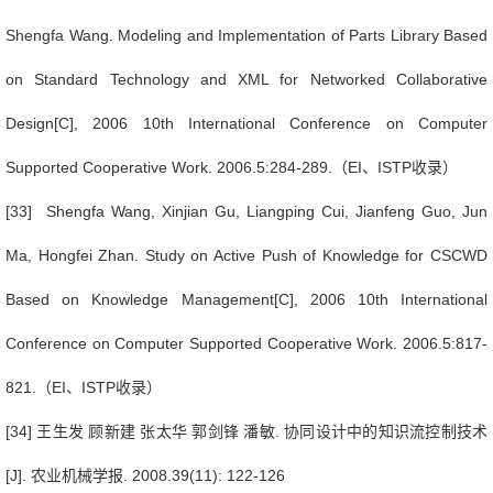
Shengfa Wang. Modeling and Implementation of Parts Library Based
on Standard Technology and XML for Networked Collaborative
Design[C], 2006 10th International Conference on Computer
Supported Cooperative Work. 2006.5:284-289.
（
EI
、
ISTP
收录）
[33] Shengfa Wang, Xinjian Gu, Liangping Cui, Jianfeng Guo, Jun
Ma, Hongfei Zhan. Study on Active Push of Knowledge for CSCWD
Based on Knowledge Management[C], 2006 10th International
Conference on Computer Supported Cooperative Work. 2006.5:817-
821.
（
EI
、
ISTP
收录）
[34]
王生发
顾新建
张太华
郭剑锋
潘敏
.
协同设计中的知识流控制技术
[J].
农业机械学报
. 2008.39(11): 122-126