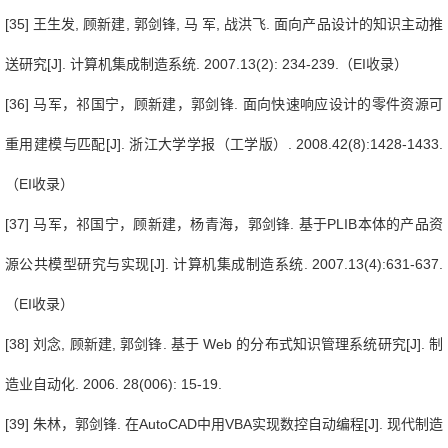
[35]
王生发
,
顾新建
,
郭剑锋
,
马
军
,
战洪飞
.
面向产品设计的知识主动推
送研究
[J].
计算机集成制造系统
. 2007.13(2): 234-239.
（
EI
收录）
[36]
马军，祁国宁，顾新建，郭剑锋
.
面向快速响应设计的零件资源可
重用建模与匹配
[J].
浙江大学学报（工学版）
. 2008.42(8):1428-1433.
（
EI
收录）
[37]
马军，祁国宁，顾新建，杨青海，郭剑锋
.
基于
PLIB
本体的产品资
源公共模型研究与实现
[J].
计算机集成制造系统
. 2007.13(4):631-637.
（
EI
收录）
[38]
刘念
,
顾新建
,
郭剑锋
.
基于
Web
的分布式知识管理系统研究
[J].
制
造业自动化
. 2006. 28(006): 15-19.
[39]
朱林，郭剑锋
.
在
AutoCAD
中用
VBA
实现数控自动编程
[J].
现代制造