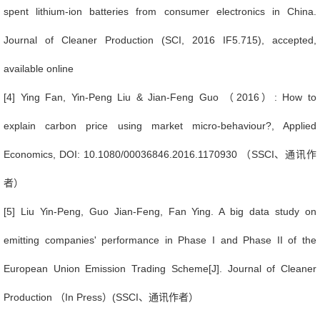
spent lithium-ion batteries from consumer electronics in China.
Journal of Cleaner Production (SCI, 2016 IF5.715), accepted,
available online
[4] Ying Fan, Yin-Peng Liu & Jian-Feng Guo
（
2016
）
: How to
explain carbon price using market micro-behaviour?, Applied
Economics, DOI: 10.1080/00036846.2016.1170930
（
SSCI
、通讯作
者）
[5] Liu Yin-Peng, Guo Jian-Feng, Fan Ying. A big data study on
emitting companies' performance in Phase I and Phase II of the
European Union Emission Trading Scheme[J]. Journal of Cleaner
Production
（
In Press
）
(SSCI
、通讯作者）