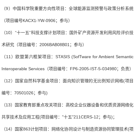
（
9
）中国科学院重要方向性项目：全球能源监测预警与政策分析系统
（项目编号
KACX1-YW-0906
；参与）
（
10
）“十一五”科技支撑计划项目：国外矿产资源开发利用风险评价技
术研究（项目编号：
2006BAB08B01
；参与）
（
11
）欧盟第六框架项目：
STASIS (SofTware for Ambient Semantic
Interoperable Services
（项目编号：
FP6-2005-IST-5-034980
；负责）
（
12
）国家自然科学基金项目：面向知识管理的无比例知识网格
(
项目
编号：
70501026
；参与
)
（
13
）国家教育部重点攻关项目：高校企业仪器设备和优质资源网络化
共享技术及应用工程
(
项目编号：
"
十五
"211CERS-12
；参与
)
；
（
14
）国家
863
计划项目：网络化协同设计与制造资源协同管理技术
(
项