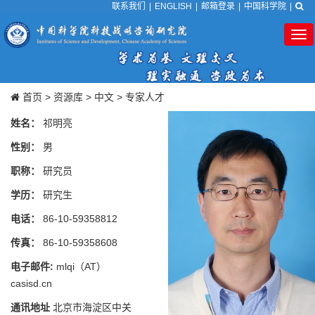
联系我们
|
ENGLISH
|
邮箱登录
|
中国科学院
|
Tog
nav
首页
>
资源库
>
中文
>
专家人才
姓名：
祁明亮
性别：
男
职称：
研究员
学历：
研究生
电话：
86-10-59358812
传真：
86-10-59358608
电子邮件:
mlqi（AT）
casisd.cn
通讯地址
北京市海淀区中关