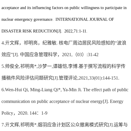
acceptance and its influencing factors on public willingness to participate in
nuclear emergency governance. INTERNATIONAL JOURNAL OF
DISASTER RISK REDUCTION[J]. 2022,71:1-11.
4.亓文辉，祁明亮，纪雅敏
.
核电厂周边居民风险感知的“波浪
效应”
[J].
中国应急管理科学，
2021,
（
03
）
:31-42
5.帅俊全
,
祁明亮
*,
沙梦一
,
谭雄恺
,
李博
.
基于撰写流程的科学传
播稿件风险评估问题研究
[J].
管理评论
,2021,33(01):144-151.
6.Wen-Hui Qi, Ming-Liang Qi*, Ya-Min Ji. The effect path of public
communication on public acceptance of nuclear energy[J]. Energy
Policy
，
2020. 144
：
1-9
7.亓文辉
,
祁明亮
*.
烟羽应急计划区公众撤离模式研究
[J].
运筹与