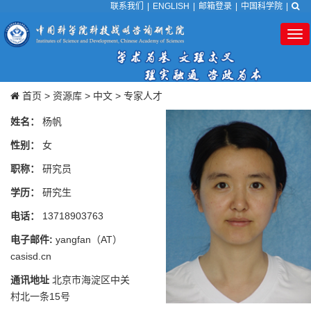
联系我们
|
ENGLISH
|
邮箱登录
|
中国科学院
|
Tog
nav
首页
>
资源库
>
中文
>
专家人才
姓名：
杨帆
性别：
女
职称：
研究员
学历：
研究生
电话：
13718903763
电子邮件:
yangfan（AT）
casisd.cn
通讯地址
北京市海淀区中关
村北一条15号