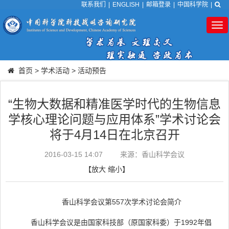
联系我们
|
ENGLISH
|
邮箱登录
|
中国科学院
|
Tog
nav
首页
>
学术活动
>
活动预告
“生物大数据和精准医学时代的生物信息
学核心理论问题与应用体系”学术讨论会
将于4月14日在北京召开
2016-03-15 14:07
来源：香山科学会议
【
放大
缩小
】
香山科学会议第557次学术讨论会简介
香山科学会议是由国家科技部（原国家科委）于1992年倡