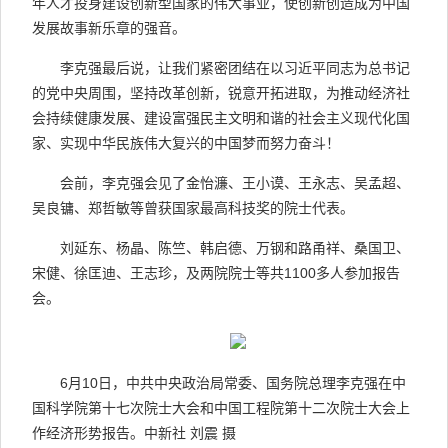
年人才投身建设创新型国家的伟大事业，使创新创造成为中国
发展故事新乐章的强音。
李克强最后说，让我们紧密团结在以习近平同志为总书记
的党中央周围，坚持改革创新，锐意开拓进取，为推动经济社
会持续健康发展、建设富强民主文明和谐的社会主义现代化国
家、实现中华民族伟大复兴的中国梦而努力奋斗！
会前，李克强会见了金怡濂、王小谟、王永志、吴孟超、
吴良镛、郑哲敏等曾获国家最高科技奖的院士代表。
刘延东、杨晶、陈竺、韩启德、万钢和路甬祥、桑国卫、
宋健、徐匡迪、王志珍，及两院院士等共1100多人参加报告
会。
6月10日，中共中央政治局常委、国务院总理李克强在中
国科学院第十七次院士大会和中国工程院第十二次院士大会上
作经济形势报告。中新社 刘震 摄