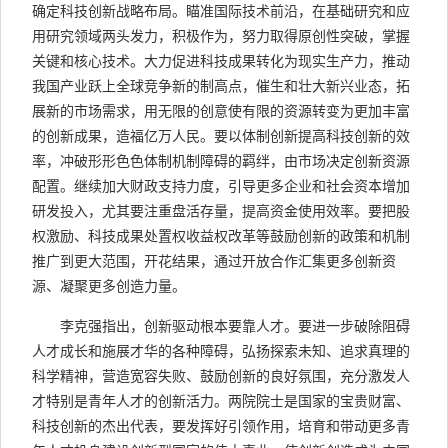
确定科技创新战略布局。瞄准国际技术前沿，在基础研究和应
用研究领域两头发力，积极作为，努力取得原创性突破，掌握
关键和核心技术。大力促进科技成果转化为现实生产力，推动
我国产业跃上全球竞争新的制高点，催生和壮大新兴业态，拓
展新的市场需求，用无限的创意使有限的资源转变为更加丰富
的创新成果，造福亿万人民。要以体制创新提高科技创新的效
率，冲破形形色色体制机制障碍的羁绊，由市场决定创新资源
配置。继续加大财政支持力度，引导更多企业和社会资本增加
研发投入，尤其要注重盘活存量，提高资金使用效率。要把股
权激励、科技成果处置权收益权改革等鼓励创新的政策和机制
推广到更大范围，开花结果，通过开放合作汇集更多创新资
源、凝聚更多创造力量。
李克强指出，创新驱动根本要靠人才。要进一步破除阻碍
人才成长和施展才华的各种障碍，弘扬探索未知、追求真理的
科学精神，营造宽容失败、鼓励创新的良好氛围，充分激发人
才特别是青年人才的创新活力。两院院士是国家的宝贵财富、
科技创新的杰出代表，要发挥好引领作用，培育和带动更多青