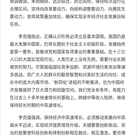
预调微调，未雨绸缪、远近结合、防范风险，保持经济运行在
合理区间。坚持向改革要动力、向结构调整要动力、向惠民生
要动力，发挥政策叠加效应，确保实现全年经济社会发展目标
任务。
李克强指出，正确认识形势必须立足基本国情。我国仍是
最大发展中国家，仍将长期处于社会主义初级阶段，发展始终
是第一要务，是推进党和国家各项事业的重要基础。在十三亿
人口的大国实现现代化，人类历史上没有先例，需要付出长期
艰苦的努力。尽管面临国际竞争加剧、资源环境约束突出等诸
多挑战，但广大人民群众的勤劳智慧和对美好生活的向往、成
长中的庞大内需市场、“新四化”进程的不断推进，也为中国经
济发展提供了巨大潜力和回旋空间。我们完全有条件、有能力
在过去三十多年快速增长的基础上，跨越中等收入陷阱，继续
保持较长时期的中高速增长。
李克强强调，保持经济中高速增长，必须推动发展向中高
端水平迈进，实现经济提质增效升级，关键要靠创新驱动，突
出的是要使科技创新和体制创新相互融合、相互激发。要合理