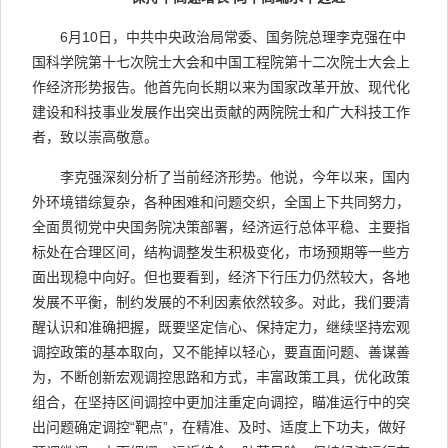
6月10日，中共中央政治局常委、国务院总理李克强在中
国科学院第十七次院士大会和中国工程院第十二次院士大会上
作经济形势报告。他首先向长期以来为国家改革开放、现代化
建设和科技事业发展作出突出贡献的两院院士和广大科技工作
者，致以崇高敬意。
李克强深刻分析了当前经济形势。他说，今年以来，国内
外环境错综复杂，各种困难和问题交织，全国上下共同努力，
全面贯彻党中央国务院决策部署，经济运行总体平稳、主要指
标处在合理区间，结构调整发生积极变化，市场预期等一些方
面出现稳中向好。但也要看到，经济下行压力仍然较大，各地
发展不平衡，制约发展的不利因素依然较多。对此，我们要清
醒认识和准确把握，既要坚定信心、保持定力，继续坚持宏观
调控政策的基本取向，又不能掉以轻心，要直面问题、善谋善
为，不断创新宏观调控思路和方式，丰富政策工具，优化政策
组合，在坚持区间调控中更加注重定向调控，瞄准运行中的突
出问题确定调控“靶点”，在精准、及时、适度上下功夫，做好