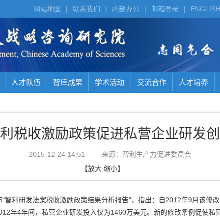
网站地图
|
联系我们
|
内部办公
|
邮箱登录
|
ENGLIS
人才队伍
智库成果
学术活动
交流合作
人才培养
利税收激励政策促进私营企业研发创
2015-12-24 14:51
来源：智利生产力促进委员会
【
放大
缩小
】
智利研发法案税收激励政策结果分析报告”，指出：自2012年9月该修改法
至2012年4年间，私营企业研发投入仅为1460万美元。新的修改条例促