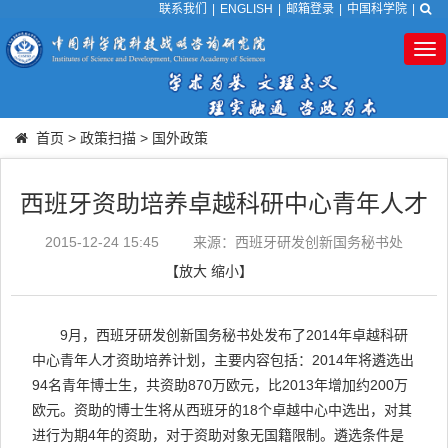
联系我们
|
ENGLISH
|
邮箱登录
|
中国科学院
|
Tog
nav
首页
>
政策扫描
>
国外政策
西班牙资助培养卓越科研中心青年人才
2015-12-24 15:45
来源：西班牙研发创新国务秘书处
【
放大
缩小
】
9月，西班牙研发创新国务秘书处发布了2014年卓越科研
中心青年人才资助培养计划，主要内容包括：2014年将遴选出
94名青年博士生，共资助870万欧元，比2013年增加约200万
欧元。资助的博士生将从西班牙的18个卓越中心中选出，对其
进行为期4年的资助，对于资助对象无国籍限制。遴选条件是