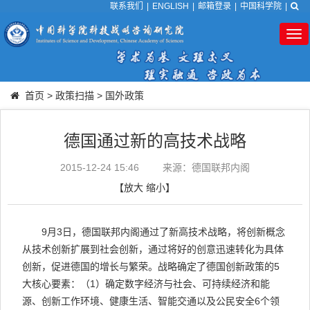
联系我们
|
ENGLISH
|
邮箱登录
|
中国科学院
|
Tog
nav
首页
>
政策扫描
>
国外政策
德国通过新的高技术战略
2015-12-24 15:46
来源：德国联邦内阁
【
放大
缩小
】
9月3日，德国联邦内阁通过了新高技术战略，将创新概念
从技术创新扩展到社会创新，通过将好的创意迅速转化为具体
创新，促进德国的增长与繁荣。战略确定了德国创新政策的5
大核心要素：（1）确定数字经济与社会、可持续经济和能
源、创新工作环境、健康生活、智能交通以及公民安全6个领