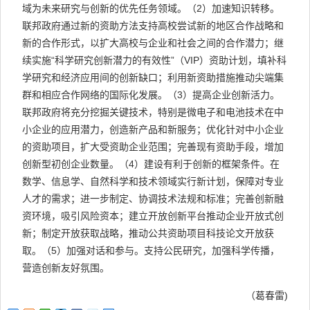
域为未来研究与创新的优先任务领域。（2）加速知识转移。
联邦政府通过新的资助方法支持高校尝试新的地区合作战略和
新的合作形式，以扩大高校与企业和社会之间的合作潜力；继
续实施“科学研究创新潜力的有效性”（VIP）资助计划，填补科
学研究和经济应用间的创新缺口；利用新资助措施推动尖端集
群和相应合作网络的国际化发展。（3）提高企业创新活力。
联邦政府将充分挖掘关键技术，特别是微电子和电池技术在中
小企业的应用潜力，创造新产品和新服务；优化针对中小企业
的资助项目，扩大受资助企业范围；完善现有资助手段，增加
创新型初创企业数量。（4）建设有利于创新的框架条件。在
数学、信息学、自然科学和技术领域实行新计划，保障对专业
人才的需求；进一步制定、协调技术法规和标准；完善创新融
资环境，吸引风险资本；建立开放创新平台推动企业开放式创
新；制定开放获取战略，推动公共资助项目科技论文开放获
取。（5）加强对话和参与。支持公民研究，加强科学传播，
营造创新友好氛围。
（葛春雷)