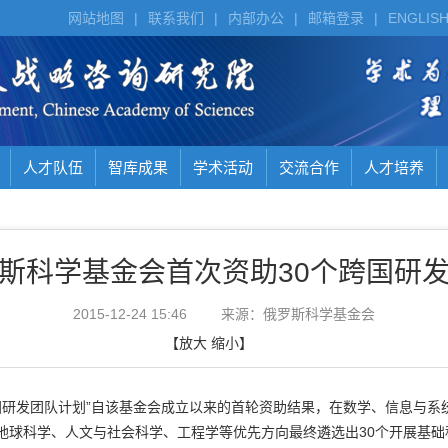
网站地图
|
联系我们
|
内部办公
|
邮箱登录
|
ENGLIS
人才队伍
智库成果
学术活动
交流合作
人才培养
斯科学基金会首次资助30个跨国研
2015-12-24 15:46
来源：俄罗斯科学基金会
【
放大
缩小
】
研发团队计划”自该基金会成立以来的首轮资助结果，在数学、信息与系
地球科学、人文与社会科学、工程学等优先方向最终遴选出30个开展基