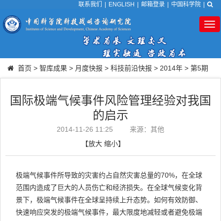
联系我们
|
ENGLISH
|
邮箱登录
|
中国科学院
|
Tog
nav
首页
>
智库成果
>
月度快报
>
科技前沿快报
>
2014年
>
第5期
国际极端气候事件风险管理经验对我国
的启示
2014-11-26 11:25
来源：其他
【
放大
缩小
】
极端气候事件所导致的灾害约占自然灾害总量的70%，在全球
范围内造成了巨大的人员伤亡和经济损失。在全球气候变化背
景下，极端气候事件在全球呈持续上升态势。如何有效防御、
快速响应突发的极端气候事件，最大限度地减轻或者避免极端