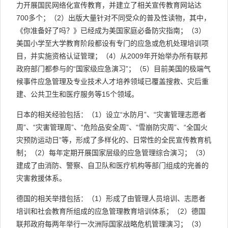
力开展国民网络化宣传教育，并建立了相关宣传教育网站达
700多个；（2）出版大量针对不同受众的普及性读物，其中，
《你准备好了吗？》已经成为美国家庭必备防灾指南；（3）
美国小学至大学教育阶段都设有专门的应急或危机处理培训项
目，并实施资格认证管理；（4）从2009年开始举办所有联邦
政府部门都参与的“国家级应急演习”；（5）目前美国的极端气
候事件应急管理及专业技术人才培养领域已覆盖搜救、灾后重
建、公共卫生和医疗服务等15个领域。
日本的相关经验包括：（1）设立“水防月”、“灾害管理志愿者
周”、“灾害管理周”、“危险品安全周”、“雪崩防灾周”、“全国火
灾预防运动日”等，形成了多样化的、日常性的全民宣传教育机
制；（2）每年定期开展国家层级的应急管理综合演习；（3）
建成了由消防、警察、自卫队和医疗机构等部门组成的完善的
灾害救援体系。
德国的相关举措包括：（1）形成了由管理人员培训、志愿者
培训和社会教育所组成的应急管理教育培训体系；（2）德国
联邦政府每两年举行一次洲际国家战略危机管理演习；（3）