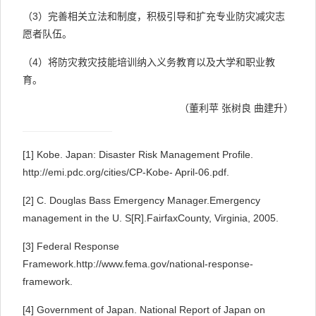
（3）完善相关立法和制度，积极引导和扩充专业防灾减灾志
愿者队伍。
（4）将防灾救灾技能培训纳入义务教育以及大学和职业教
育。
（董利苹 张树良 曲建升）
[1]
Kobe. Japan: Disaster Risk Management Profile.
http://emi.pdc
.org/cities/CP-Kobe- April-06.pdf.
[2]
C. Douglas Bass Emergency Manager.Emergency
management in the U. S[R].FairfaxCounty, Virginia, 2005.
[3]
Federal Response
Framework.
http://www.fema.gov/national-response-
framework
.
[4]
Government of Japan. National Report of Japan on