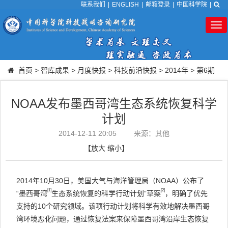
联系我们
|
ENGLISH
|
邮箱登录
|
中国科学院
|
Tog
nav
首页
>
智库成果
>
月度快报
>
科技前沿快报
>
2014年
>
第6期
NOAA发布墨西哥湾生态系统恢复科学
计划
2014-12-11 20:05
来源：其他
【
放大
缩小
】
2014年10月30日，美国大气与海洋管理局（NOAA）公布了
[1]
[2]
“墨西哥湾
生态系统恢复的科学行动计划”草案
，明确了优先
支持的10个研究领域。该项行动计划将科学有效地解决墨西哥
湾环境恶化问题，通过恢复法案来保障墨西哥湾沿岸生态恢复