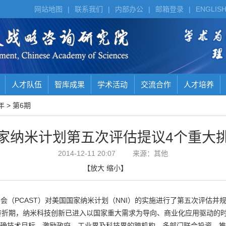
网站地图
|
联系我们
|
内部办公
|
邮箱登录
|
ENGLIS
人才队伍
智库成果
学术活动
交流合作
人才培养
年
>
第6期
家纳米计划第五次评估提议4个重大
2014-12-11 20:07
来源：其他
【
放大
缩小
】
员会（PCAST）对美国国家纳米计划（NNI）的实施进行了第五次评估并
折期，纳米科技创新已进入以国家重大需求为导向、商业化应用驱动的时代，即
明确技术目标，激励政府、工业界及科技界的跨机构、多部门联合投资，