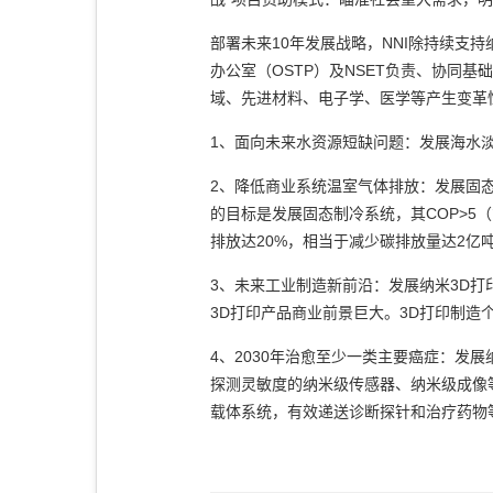
部署未来10年发展战略，NNI除持续支持
办公室（OSTP）及NSET负责、协同
域、先进材料、电子学、医学等产生变革
1、面向未来水资源短缺问题：发展海水淡化
2、降低商业系统温室气体排放：发展固
的目标是发展固态制冷系统，其COP>5（能
排放达20%，相当于减少碳排放量达2亿
3、未来工业制造新前沿：发展纳米3D打
3D打印产品商业前景巨大。3D打印制造
4、2030年治愈至少一类主要癌症：发
探测灵敏度的纳米级传感器、纳米级成像
载体系统，有效递送诊断