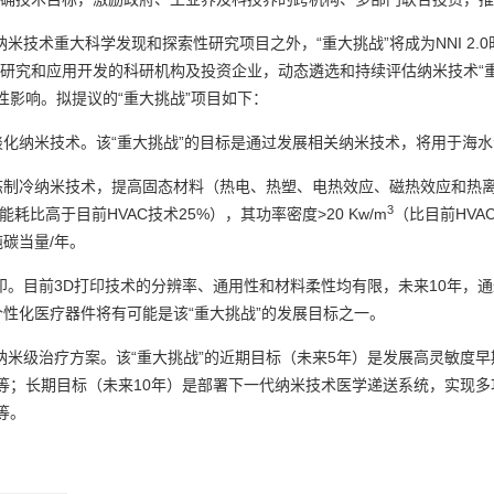
纳米技术重大科学发现和探索性研究项目之外，“重大挑战”将成为NNI 2
基础研究和应用开发的科研机构及投资企业，动态遴选和持续评估纳米技术“
性影响。拟提议的“重大挑战”项目如下：
纳米技术。该“重大挑战”的目标是通过发展相关纳米技术，将用于海水淡化
态制冷纳米技术，提高固态材料（热电、热塑、电热效应、磁热效应和热离
3
耗比高于目前HVAC技术25%），其功率密度>20 Kw/m
（比目前HV
吨碳当量/年。
印。目前3D打印技术的分辨率、通用性和材料柔性均有限，未来10年，
个性化医疗器件将有可能是该“重大挑战”的发展目标之一。
展纳米级治疗方案。该“重大挑战”的近期目标（未来5年）是发展高灵敏度
等；长期目标（未来10年）是部署下一代纳米技术医学递送系统，实现
探针和治疗药物等。