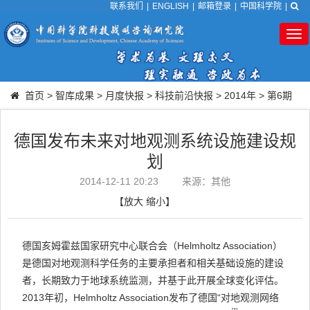
联系我们
|
ENGLISH
|
邮箱登录
|
中国科学院
|
Tog
nav
首页
>
智库成果
>
月度快报
>
科技前沿快报
>
2014年
>
第6期
德国发布未来对地观测系统设施建设规
划
2014-12-11 20:23
来源：其他
【
放大
缩小
】
德国亥姆霍兹国家研究中心联合会（Helmholtz Association）
是德国对地观测科学任务的主要承担者和相关基础设施的建设
者，长期致力于地球系统监测，并基于此开展全球变化评估。
2013年初，Helmholtz Association发布了德国“对地观测网络