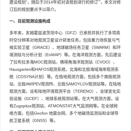
[1]
建设规划”，随后于2014年初对该规划进行的修订
，本文对修
订后的规划要点予以简介。
一、目前观测设施构成
多年来，亥姆霍兹波茨坦中心（GFZ）已承担并执行了多项高
时空分辨率对地观测卫星设计研发任务，包括重力场恢复与气
候实验卫星（GRACE）、地球磁场任务卫星（SWARM）和环
境测绘与分析计划（EnMAP）等。在海洋观测方面，先后建设
了拉布拉多海MOC观测站、佛得角海洋观测站（CVOO）、
Hausgarten和HAFOS观测系统、北海和北极海域海岸观测系
统（COSYNA计划）等。在极地观测方面，包括多个南极观测
站、北极AWIPEV观测所、北极SAMOYLOV观测站等。在陆地
观测方面，设有陆地环境观测平台（TERENO）、全球变化实
验设施（GCEF）、地球系统观测站等。在大气观测方面，设
有Zugspitze观测站、ATMONSTAT大气监测网等。在全球网
络方面，包括Geofon 地震台网、多个地磁场监测站和全球导
航卫星系统（GNSS）等。