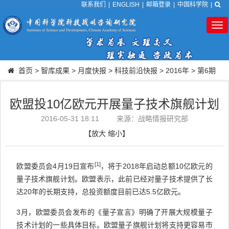
联系我们
|
ENGLISH
|
邮箱登录
|
中国科学院
|
Tog
nav
首页
>
智库成果
>
月度快报
>
科技前沿快报
>
2016年
>
第6期
欧盟投10亿欧元开展量子技术旗舰计划
2016-05-31 18:11
来源：战略情报研究部
【
放大
缩小
】
[1]
欧盟委员会4月19日宣布
，将于2018年启动总额10亿欧元的
量子技术旗舰计划。欧盟表示，此前已经对量子技术提供了长
达20年的长期支持，总投资额度目前已达5.5亿欧元。
3月，欧盟委员会发布的《量子宣言》明确了开展大规模量子
技术计划的一些具体目标。欧盟量子旗舰计划将支持更容易市