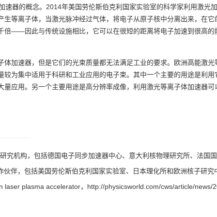
加速器的概念。2014年美国劳伦斯伯克利国家实验室的科学家利用激光加
产生等离子体，当激光脉冲经过气体，将电子从原子核中分离出来，在它
千倍——因此与传统设施相比，它可以在很短的距离将电子加速到很高的
子体加速器，但是它们的光束质量都无法满足工业的要求。欧洲高能激光
量较为集中适用于科研和工业应用的电子束。其中一个主要的用途是利用
方面有大量应用。另一个主要用途是高分辨率成像，利用激光等
盟的16个研究机构，包括德国电子同步加速器中心、意大利核物理研究所、法
8个合作伙伴，包括美国劳伦斯伯克利国家实验室、日本理化所和欧洲核子研究
an laser plasma accelerator，
http://physicsworld.com/cws/article/news/