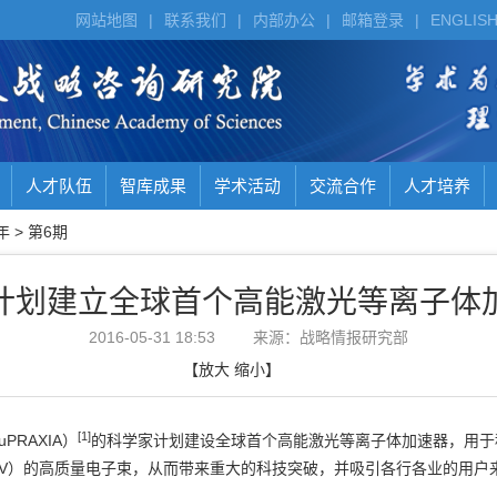
网站地图
|
联系我们
|
内部办公
|
邮箱登录
|
ENGLIS
人才队伍
智库成果
学术活动
交流合作
人才培养
年
>
第6期
计划建立全球首个高能激光等离子体
2016-05-31 18:53
来源：战略情报研究部
【
放大
缩小
】
[1]
RAXIA）
的科学家计划建设全球首个高能激光等离子体加速器，用于
eV）的高质量电子束，从而带来重大的科技突破，并吸引各行各业的用户