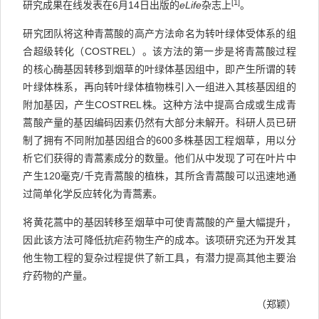
[1]
研究成果在线发表在6月14日出版的
eLife
杂志上
。
研究团队将这种青蒿酸的高产方法命名为转叶绿体受体系的组
合超级转化（COSTREL）。该方法的第一步是将青蒿酸过程
的核心酶基因转移到烟草的叶绿体基因组中，即产生所谓的转
叶绿体株系，再向转叶绿体植物株引入一组进入其核基因组的
附加基因，产生COSTREL株。这种方法中提高合成或生成青
蒿酸产量的基因编码因素仍然有大部分未解开。科研人员已研
制了拥有不同附加基因组合的600多株基因工程烟草，用以分
析它们获得的青蒿素成分的数量。他们从中发现了可在叶片中
产生120毫克/千克青蒿酸的植株，其所含青蒿酸可以迅速地通
过简单化学反应转化为青蒿素。
将黄花蒿中的基因转移至烟草中可使青蒿酸的产量大幅提升，
因此该方法可降低抗疟药物生产的成本。该项研究还为开发其
他生物工程的复杂过程提供了新工具，有潜力提高其他主要治
疗药物的产量。
（郑颖）