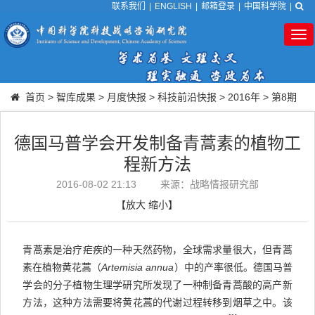
联系我们
|
ENGLISH
|
邮箱登录
|
中国科学院
|
Tog
nav
首页
>
智库成果
>
月度快报
>
科技前沿快报
>
2016年
>
第8期
德国马普学会开发制备青蒿素的植物工
程新方法
2016-08-02 21:13
来源：战略情报研究部
【
放大
缩小
】
青蒿素是治疗疟疾的一种天然药物，全球需求量很大，但青蒿
素在植物黄花蒿（
Artemisia annua
）中的产率很低。德国马普
学会的分子植物生理学研究所发现了一种制备青蒿酸的高产新
方法，这种方法需要将黄花蒿的代谢过程转移到烟草之中。该