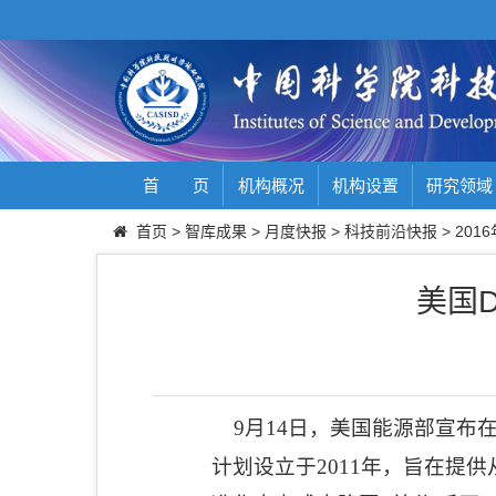
首 页
机构概况
机构设置
研究领域
首页
>
智库成果
>
月度快报
>
科技前沿快报
>
2016
美国
9
月
14
日
，美国能源部宣布
计划设立于
2011
年，旨在提供