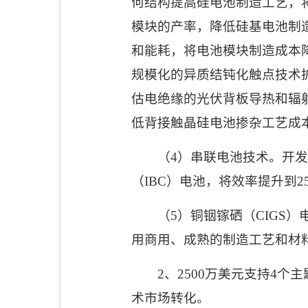
何结构提高硅电池制造工艺，
模块的产率，降低硅基电池制
和能耗，将电池模块制造成本
规模化的异质结钝化触点技术
估电绝缘的光伏背板导热和辐
低背接触晶硅电池掺杂工艺成
（
4
）串联电池技术。开发
（
IBC
）电池，将效率提升到
2
（
5
）铜铟镓硒（
CIGS
）
用商用、成熟的制造工艺和材
2
、
2500
万美元支持
4
个主
术市场转化。