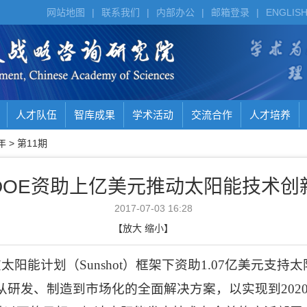
网站地图
|
联系我们
|
内部办公
|
邮箱登录
|
ENGLIS
人才队伍
智库成果
学术活动
交流合作
人才培养
年
>
第11期
DOE资助上亿美元推动太阳能技术创
2017-07-03 16:28
【
放大
缩小
】
在太阳能计划（
Sunshot
）框架下资助
1.07
亿美元支持太
从研发、制造到市场化的全面解决方案，以实现到
202