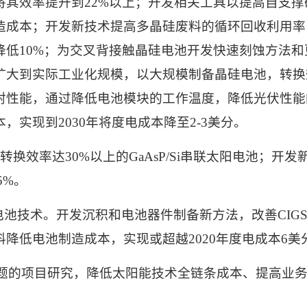
将其效率提升到
22%
以上；开发相关工具以提高自支撑
造成本；开发新技术提高多晶硅废料的循环回收利用率
降低
10%
；为交叉背接触晶硅电池开发快速刻蚀方法和
扩大到实际工业化规模，以大规模制备晶硅电池，转换
射性能，通过降低电池模块的工作温度，降低光伏性能
本，实现到
2030
年将度电成本降至
2-3
美分。
转换效率达
30%
以上的
GaAsP/Si
串联太阳电池；开发
5%
。
电池技术。开发沉积和电池器件制备新方法，改善
CIG
料降低电池制造成本，实现或超越
2020
年度电成本
6
美
题的项目研究，降低太阳能技术全链条成本、提高业