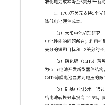
准化电力成本降至
6
美分
/
千瓦
1
、
1700
万美元支持
5
个光
降低电池硬件成本。
（
1
）太阳电池机理研究。
电池性能的问题所在；利用扩
美分的短期目标和
2-3
美分的长
（
2
）碲化镉（
CdTe
）薄
为
CdTe
电池开发新型器件结构
CdTe
薄膜电池晶界对电压的限
（
3
）硅基电池技术。通过
结电池转换效率提高至
26%
，