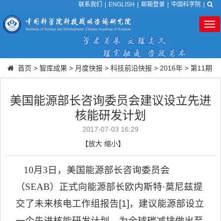
联系我们
|
ENGLISH
|
邮箱登录
|
中国科学院
|
Tog
nav
首页
>
智库成果
>
月度快报
>
科技前沿快报
>
2016年
>
第11期
美国能源部长咨询委员会建议设立先进
核能研发计划
2017-07-03 16:29
【
放大
缩小
】
10
月
3
日，美国能源部长咨询委员会
（
SEAB
）正式向能源部长欧内斯特·莫尼兹提
交了未来核电工作组报告
[1]
，建议能源部设立
一个先进核能研发计划，为全球碳减排做出至