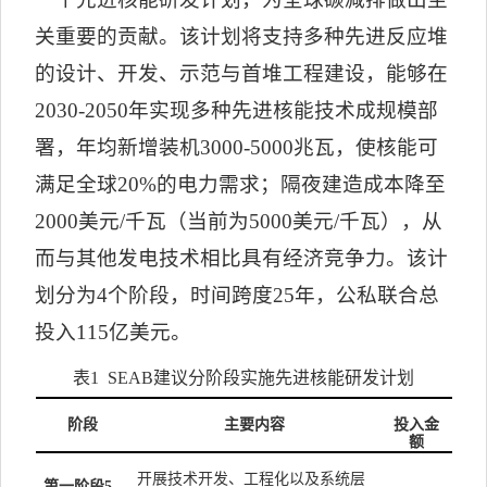
关重要的贡献。该计划将支持多种先进反应堆
的设计、开发、示范与首堆工程建设，能够在
2030-2050
年实现多种先进核能技术成规模部
署，年均新增装机
3000-5000
兆瓦，使核能可
满足全球
20%
的电力需求；隔夜建造成本降至
2000
美元
/
千瓦（当前为
5000
美元
/
千瓦），从
而与其他发电技术相比具有经济竞争力。该计
划分为
4
个阶段，时间跨度
25
年，公私联合总
投入
115
亿美元。
表
1 SEAB
建议分阶段实施先进核能研发计划
阶段
主要内容
投入金
额
开展技术开发、工程化以及系统层
第一阶段
5