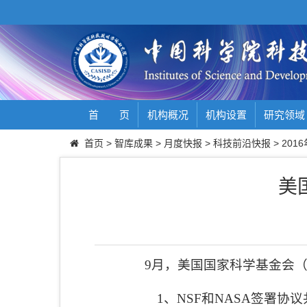
首 页
机构概况
机构设置
研究领域
首页
>
智库成果
>
月度快报
>
科技前沿快报
>
2016
美
9
月，美国国家科学基金会
1
、
NSF
和
NASA
签署协议