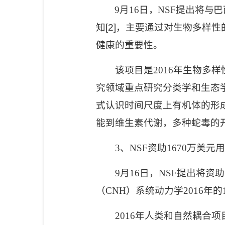
9
月
16
日，
NSF
提出将与巴
知
[2]
，主要通过对生物多样性
健康的重要性。
该项目是
2016
年生物多样
究领域重点研究分类学和生态
式认识时间尺度上有机体的形
能到维生素代谢，多种蛇毒的
3
、
NSF
资助
1670
万美元用
9
月
16
日，
NSF
提出将资助
（
CNH
）系统动力学
2016
年的
2016
年人类和自然耦合项