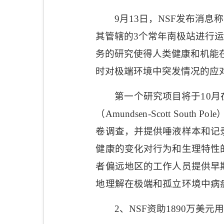
9
月
13
日，
NSF
发布消息称
其管辖的
3
个常年南极站进行
务的研究使得人类健康和机能
时对极端环境中突发情况的应
第一个研究项目将于
10
月
（
Amundsen-Scott South Pole
卷调查，并提供唾液样本和记
健康的变化对行为和生理特性
者偏远地区的工作人员提供早
地理解在极端和孤立环境中病
2
、
NSF
资助
1890
万美元用