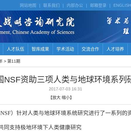
网站地图
|
联系我们
|
内部办公
|
邮箱登录
|
ENGLIS
人才队伍
智库成果
学术活动
交流合作
人才培养
年
>
第11期
国NSF资助三项人类与地球环境系列
2017-07-03 16:31
【
放大
缩小
】
（
NSF
）针对人类与地球环境系统研究进行了一系列的
共同支持极地环境下人类健康研究