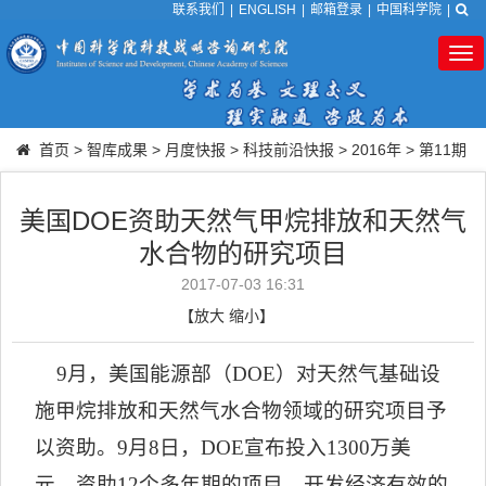
联系我们
|
ENGLISH
|
邮箱登录
|
中国科学院
|
Tog
nav
首页
>
智库成果
>
月度快报
>
科技前沿快报
>
2016年
>
第11期
美国DOE资助天然气甲烷排放和天然气
水合物的研究项目
2017-07-03 16:31
【
放大
缩小
】
9
月，美国能源部（
DOE
）对天然气基础设
施甲烷排放和天然气水合物领域的研究项目予
以资助。
9
月
8
日，
DOE
宣布投入
1300
万美
元，资助
12
个多年期的项目，开发经济有效的