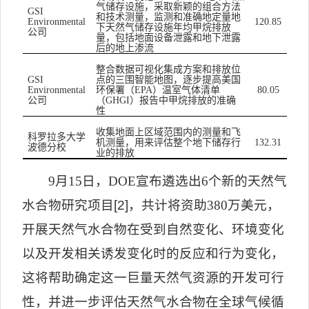
气储存设施，采取新颖的组合方法
GSI
和技术测量，监测和准确地定量地
Environmental
120.85
下天然气储存设施年均甲烷排放
公司
量，包括地面设备泄露和地下泄露
后的地上渗流
整合数据可视化集成方案和排放位
点的三围智能地图，逐步提高美国
GSI
环保署（
）温室气体清单
Environmental
EPA
80.05
公司
（
）报告中甲烷排放的准确
GHGI
性
收集地面上区域范围内的测量和飞
科罗拉多大学
机测量，用来评估整个地下储存行
132.31
波德分校
业的排放
9
月
15
日，
DOE
宣布遴选出
6
个新的天然气
水合物研究项目
[2]
，共计将资助
380
万美元，
开展天然气水合物在受到自然变化、环境变化
以及开发相关诱发变化时的反应和行为变化，
这将帮助确定这一巨量天然气资源的开发可行
性，并进一步评估天然气水合物在全球气候循