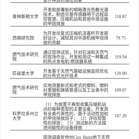
意外释放的潜在因素
开发和部署新的啁啾激光色散光谱
技术，制造空基传感器用于远程监
普林斯顿大学
118.87
控管道、压缩机站和其他中游设施
的甲烷排放
为开发往复式压缩机活塞杆开发密
西南研究院
封设计，减轻其对中游机械甲烷排
79.75
放的贡献
通过现场试验，针对石油和天然气
燃气技术研究
的现场作业，开发和测试一种集成
119.94
院
的热点发电机
燃烧器系统
/
开发基于天然气基础设施监控优化
匹兹堡大学
120.00
的分布式光纤技术
实地测量新式和老式的塑料、塑料
燃气技术研究
衬里钢和铸铁管道以及工业表中的
109.07
院
甲烷排放
（
）为放置于典型收集压缩机站
1
点的每种类型的主要设备，开发具
科罗拉多州立
有全美代表性的、基于活动性加权
187.20
大学
的甲烷排放因子；（
）评估短暂
2
性的排放；（
）测试新的方法描
3
述间歇性的设备排放
现场调查犹他州
地下天然
Clay Basin