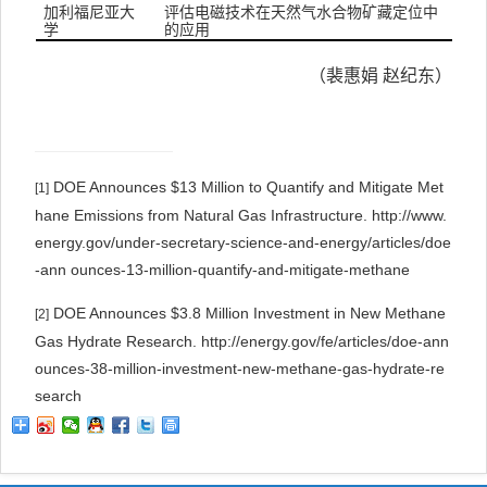
加利福尼亚大
评估电磁技术在天然气水合物矿藏定位中
学
的应用
（裴惠娟 赵纪东）
DOE Announces $13 Million to Quantify and Mitigate Met
[1]
hane Emissions from Natural Gas Infrastructure. http://www.
energy.gov/under-secretary-science-and-energy/articles/doe
-ann ounces-13-million-quantify-and-mitigate-methane
DOE Announces $3.8 Million Investment in New Methane
[2]
Gas Hydrate Research. http://energy.gov/fe/articles/doe-ann
ounces-38-million-investment-new-methane-gas-hydrate-re
search