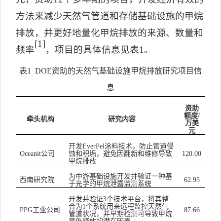
方法来减少天然气管道和存储基础设施的甲烷
排放，并更好地量化甲烷排放的来源、数量和
[1]
频率
，项目的具体信息见表
1
。
表
1 DOE
资助的天然气基础设施甲烷排放研究项目信
息
资助
额度
/
牵头机构
研究内容
万美
元
开发
涂料技术，防止管道侵
EverPel
公司
蚀和积垢，避免因翻新和维修导致
Oceanit
120.00
甲烷排放
为中游基础设施开发并验证一种基
西南研究院
62.95
于光学的甲烷泄露监测系统
开发并验证
个技术平台，将其整
3
合为
个系统用来远程监控天然气
1
工业公司
PPG
87.66
管道状况，并早期检测可导致甲烷