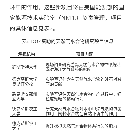
环中的作用。这些新项目将由美国能源部的国
家能源技术实验室（
NETL
）负责管理，项目
的具体信息见表
2
。
表
2 DOE
资助的天然气水合物研究项目信息
承担机构
项目内容
现场调查研究游离
天然气水合物
中甲烷泄
罗彻斯特大学
露对海洋大气系统的影响
德克萨斯大学
实验室评估含有天然气水合物的砂石对减
奥斯汀分校
压的贡献
路易斯安那州
实验室评估天然气水合物生产过程中，细
立大学
粒度颗粒的移动行为
德克萨斯农工
研究天然气水合物对水中甲烷气泡的包裹
大学
作用，阐释水合物在自然环境中的作用
德克萨斯农工
提升模拟天然气水合物体系行为的能力
大学