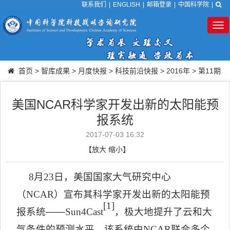
联系我们
|
ENGLISH
|
邮箱登录
|
中国科学院
|
Tog
nav
首页
>
智库成果
>
月度快报
>
科技前沿快报
>
2016年
>
第11期
美国NCAR科学家开发出新的太阳能预
报系统
2017-07-03 16:32
【
放大
缩小
】
8
月
23
日，美国国家大气研究中心
（
NCAR
）宣布其科学家开发出新的太阳能预
[1]
报系统——
Sun4Cast
，极大地提升了云和大
气条件的预测水平。该系统由
NCAR
联合多个