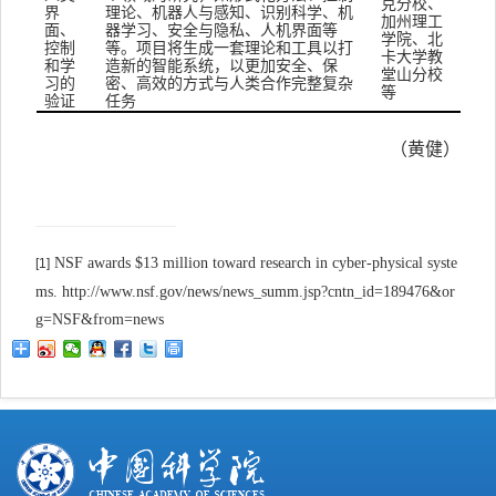
克分校、
界
理论、机器人与感知、识别科学、机
加州理工
面、
器学习、安全与隐私、人机界面等
学院、北
控制
等。项目将生成一套理论和工具以打
卡大学教
和学
造新的智能系统，以更加安全、保
堂山分校
习的
密、高效的方式与人类合作完整复杂
等
验证
任务
（黄健）
NSF awards $13 million toward research in cyber-physical syste
[1]
ms. http://www.nsf.gov/news/news_summ.jsp?cntn_id=189476&or
g=NSF&from=news