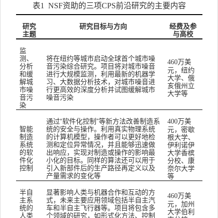
表
1 NSF
资助的三项
CPS
前沿研究的主要内容
研究
研究目标与方向
经费及参
主题
与高校
监
测、
将在纽约等城市启动全球首个城市噪
万美
460
分析
音污染综合研究。项目将对城市噪音
元，纽约
和缓
进行大规模监测，利用最新的机器学
大学、俄
解城
习、大数据分析技术，对城市噪音进
亥俄州立
市噪
行更高效的深度分析并试图缓解城市
大学等
音污
噪音污染
染
通过
“
软件化控制
”
等新方法改善制造系
万美
400
智能
统的安全与操作。利用真实物理系统
元，密歇
制造
的计算机模型，操作者可以更好地检
根大学、
系统
测和定位异常情况，并且能够迅速做
伊利诺伊
的软
出响应，实现对制造或操作的影响最
大学香槟
件化
小化的目标。同样的算法还可以用于
分校、康
控制
引入新部件后的生产路径再定义以及
奈尔大学
产量需求的变化等
等
半自
显著影响人类与机器合作和互动的方
万美
460
主系
式，未来主要应用领域包括半自主汽
元，加州
统的
车和半自主飞行器等。项目将包含多
大学伯利
人类
个领域的研究，如形式化方法、控制