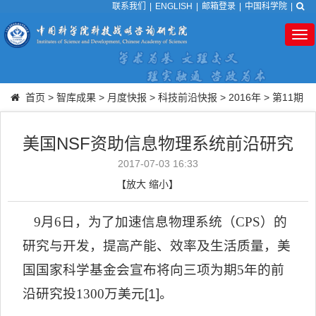
联系我们
|
ENGLISH
|
邮箱登录
|
中国科学院
|
Tog
nav
首页
>
智库成果
>
月度快报
>
科技前沿快报
>
2016年
>
第11期
美国NSF资助信息物理系统前沿研究
2017-07-03 16:33
【
放大
缩小
】
9
月
6
日，为了加速信息物理系统（
CPS
）的
研究与开发，提高产能、效率及生活质量，美
国国家科学基金会宣布将向三项为期
5
年的前
沿研究投
1300
万美元
[1]
。