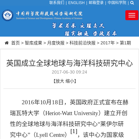
联系我们
|
ENGLISH
|
邮箱登录
|
中国科学院
|
Tog
nav
首页
>
智库成果
>
月度快报
>
科技前沿快报
>
2017年
>
第1期
英国成立全球地球与海洋科技研究中心
2017-06-30 09:24
【
放大
缩小
】
2016
年
10
月
18
日，英国政府正式宣布在赫
瑞瓦特大学（
Heriot-Watt University
）建立开创
性的全球地球与海洋科技研究中心“莱伊尔研
[1]
究中心”（
Lyell Centre
）
，该中心为国家级