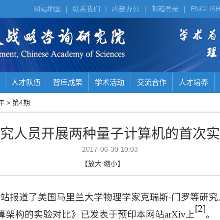
网站地图
|
联系我们
|
内部办公
|
邮箱登录
|
ENGLIS
人才队伍
智库成果
学术活动
交流合作
人才培养
年
>
第4期
究人员开展两种量子计算机的首次实
2017-06-30 10:03
【
放大
缩小
】
站报道了美国马里兰大学物理学家克瑞斯·门罗等研究
[2]
算架构的实验对比》已发表于预印本网站
arXiv
上
。