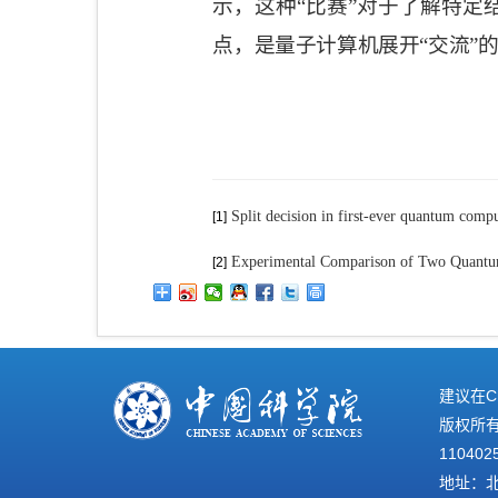
示，这种
“
比赛
”
对于了解特定
点，是量子计算机展开
“
交流
”
Split decision in first-ever quantum comp
[1]
Experimental Comparison of Two Quantum 
[2]
建议在C
版权所有©
110402
地址：北