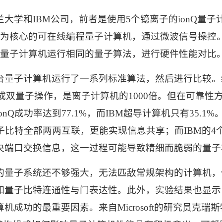
兰大学和
IBM
公司，前者是使用
5
个镱离子的
ionQ
量子
路为核心的可在线编程量子计算机，通过微波信号操控
的量子计算机运行相同的量子算法，进行硬件性能对比
台量子计算机运行了一系列标准算法，然后进行比较。
成双量子操作，是离子计算机的
1000
倍。但在可靠性
ionQ
成功率达到
77.1%
，而
IBM
超导计算机只有
35.1%
子比特全部两两互联，更能实现信息共享；而
IBM
的
4
央端口交换信息，这一过程可能导致精细而脆弱的量子
的量子系统还不够强大，无法匹敌常规架构的计算机，
如量子比特连通性与门表达性。此外，实验结果也显示
算机成功的最重要因素。来自
Microsoft
的研究员克瑞斯