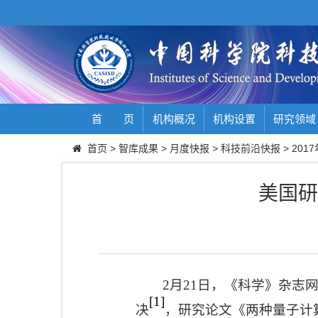
首 页
机构概况
机构设置
研究领域
首页
>
智库成果
>
月度快报
>
科技前沿快报
>
2017
美国研
2
月
21
日，《科学》杂志网
[1]
决
，研究论文《两种量子计