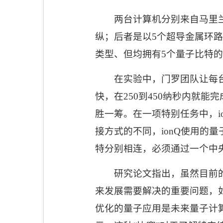
两台计算机分别来自马里
纵；后者是以
5
个超导金属环
类型、但均拥有
5
个量子比特
在实验中，门罗团队让每
快，在
250
到
450
纳秒内就能完
胜一筹。在一项特别任务中，
接方式的不同，
ionQ
使用的量
特分别相连，必须通过一个中
研究论文指出，虽然目前
来发展需要解决的重要问题，
优化的量子应用是未来量子计