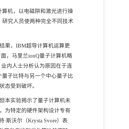
计算机，以电磁阱和激光进行操
。研究人员使两种完全不同技术
。
结果，
IBM
超导计算机运算更
方面，马里兰
ionQ
量子计算机略
。业内人士分析认为原因在于连
个量子比特与另一个中心量子比
状态受到破坏。
但本实验揭示了量子计算机未
，为特定的硬件架构设计专有
特·斯沃尔（
Krysta Svore
）表