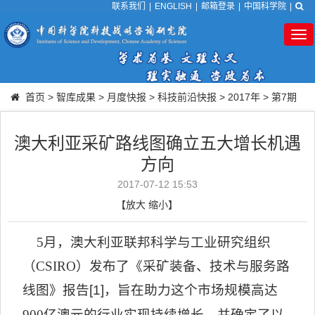
联系我们
|
ENGLISH
|
邮箱登录
|
中国科学院
|
Tog
nav
首页
>
智库成果
>
月度快报
>
科技前沿快报
>
2017年
>
第7期
澳大利亚采矿路线图确立五大增长机遇
方向
2017-07-12 15:53
【
放大
缩小
】
5
月，澳大利亚联邦科学与工业研究组织
（
CSIRO
）发布了《采矿装备、技术与服务路
线图》报告
[1]
，旨在助力这个市场规模高达
900
亿澳元的行业实现持续增长，并确定了以