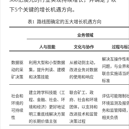
下
5
个关键的增长机遇方向。
表
1
路线图确定的五大增长机遇方向
业务领域
人与技能
文化与协作
过程与标
解决互操作性
数据驱
利用大型和小型数据
从被动到主动，
问题，与业界
动的采
集，提升判读、建模
改进业务对数据
联合实施适当
矿决策
和决策技能
的使用和响应
标准
建立跨学科技能（工
联合矿工、政
社会和
评估可能限制
程、金融、社会、环
府、社会和环境
环境的
环境监测及报
境和经济）更好地证
团体，以支持和
可持续
务和监管障碍
明三重底线解决方案
改进技术和监管
性
相关负债
的长期价值主张
决策过程