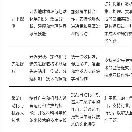
识别和推广数
开发地球物理与地球
加强跨学科合
集、处理、共
井下探
化学知识、数据分
作，支持能够改
成的最佳实践
测
析、建模和地理信息
进决策和资源治
高数据质量，
系统技能
理的活动
集成大型勘探
的问题
开发安装、操作和制
统一绩效标准，
支持制定先进
先进提
造先进提取技术以及
促进采矿、冶金
术的监管框架
取
先进钻井、传感、分
和地质人员的跨
技术互操作性
选和加工技术的技能
学科合作
挑战自动化和机
采矿自
培养自主和机器人设
利用现有的一
器人在采矿中的
动化与
备运行和维护的技
目，支持行业
作用，并通过变
机器人
能；开发材料科学和
行动，以解决
更管理来解决技
技术
纳米技术的技术专长
性问题
术的文化接受