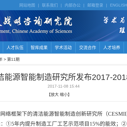
网站地图
|
联系我们
|
内部办公
|
邮箱登录
|
ENGLIS
人才队伍
智库成果
学术活动
交流合作
人才培养
年
>
第11期
能源智能制造研究所发布2017-20
2017-11-08 15:44
【
放大
缩小
】
新网络框架下的清洁能源智能制造创新研究所（
CESMII
标：
①
5
年内提升制造工厂工艺示范项目
15%
的能效；
②