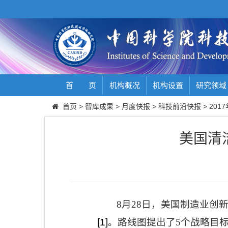
首 页
机构概况
机构设置
研究领域
首页
>
智库成果
>
月度快报
>
科技前沿快报
>
2017
美国清洁
8
月
28
日，美国制造业创
[1]
。路线图提出了
5
个战略目