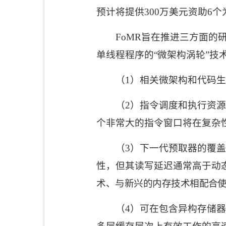
预计将提供
300
万美元资助
6
个
FoMR
旨在推进三方面的
单线程程序的
“
微架构涡轮
”
技
（
1
）相关微架构和代码生
（
2
）指令调度和执行资源
个非常大的指令窗口将在复杂
（
3
）下一代预取器的覆盖
性，但其读写延迟通常高于动
术、与新兴的内存技术相配合
（
4
）可在包含异构存储器