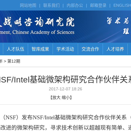
网站地图
|
联系我们
|
内部办公
|
邮箱登录
|
ENGLIS
人才队伍
智库成果
学术活动
交流合作
人才培养
年
>
第12期
SF/Intel基础微架构研究合作伙伴
2017-12-07 18:26
【
放大
缩小
】
（
NSF
）发布
NSF/Intel
基础微架构研究合作伙伴关系
性改进的微架构研究，寻求技术创新以超越现有简单、