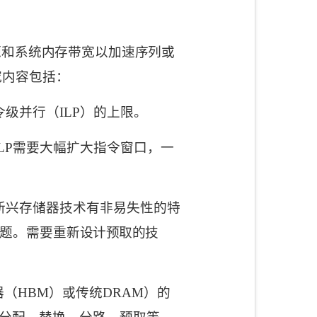
源和系统内存带宽以加速序列或
究内容包括：
令级并行（
ILP
）的上限。
LP
需要大幅扩大指令窗口，一
新兴存储器技术有非易失性的特
题。需要重
新设计预取的技
器（
HBM
）或传统
DRAM
）的