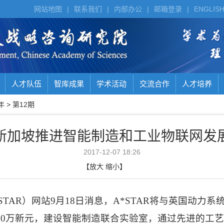
网站地图
|
联系我们
|
内部办公
|
邮箱登录
|
ENGLIS
人才队伍
智库成果
学术活动
交流合作
人才培养
年
>
第12期
新加坡推进智能制造和工业物联网发
2017-12-07 18:26
【
放大
缩小
】
STAR
）网站
9
月
18
日消息，
A*STAR
将与英国动力系
00
万新元，建设智能制造联合实验室，通过先进的工