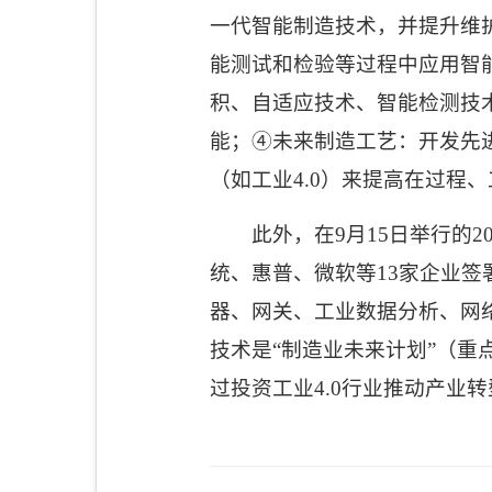
一代智能制造技术，并提升维
能测试和检验等过程中应用智
积、自适应技术、智能检测技
能；
④
未来制造工艺：开发先
（如工业
4.0
）来提高在过程、
此外，在
9
月
15
日举行的
2
统、惠普、微软等
13
家企业签
器、网关、工业数据分析、网
技术是
“
制造业未来计划
”
（重
过投资工业
4.0
行业推动产业转