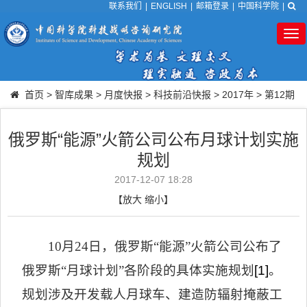
联系我们
|
ENGLISH
|
邮箱登录
|
中国科学院
|
Tog
nav
首页
>
智库成果
>
月度快报
>
科技前沿快报
>
2017年
>
第12期
俄罗斯“能源”火箭公司公布月球计划实施
规划
2017-12-07 18:28
【
放大
缩小
】
10
月
24
日，俄罗斯
“
能源
”
火箭公司公布了
俄罗斯
“
月球计划
”
各阶段的具体实施规划
[1]
。
规划涉及开发载人月球车、建造防辐射掩蔽工