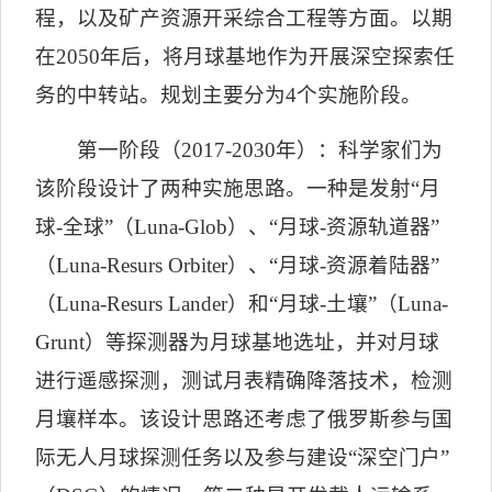
程，以及矿产资源开采综合工程等方面。以期
在
2050
年后，将月球基地作为开展深空探索任
务的中转站。规划主要分为
4
个实施阶段。
第一阶段（
2017-2030
年）：科学家们为
该阶段设计了两种实施思路。一种是发射
“
月
球
-
全球
”
（
Luna-Glob
）、
“
月球
-
资源轨道器
”
（
Luna-Resurs Orbiter
）、
“
月球
-
资源着陆器
”
（
Luna-Resurs Lander
）和
“
月球
-
土壤
”
（
Luna-
Grunt
）等探测器为月球基地选址，并对月球
进行遥感探测，测试月表精确降落技术，检测
月壤样本。该设计思路还考虑了俄罗斯参与国
际无人月球探测任务以及参与建设
“
深空门户
”