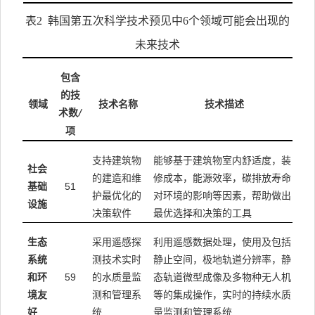
表
2
韩国第五次科学技术预见中
6
个领域可能会出现的
未来技术
包含
的技
领域
技术名称
技术描述
术数
/
项
支持建筑物
能够基于建筑物室内舒适度，装
社会
的建造和维
修成本，能源效率，碳排放寿命
51
基础
护最优化的
对环境的影响等因素，帮助做出
设施
决策软件
最优选择和决策的工具
生态
采用遥感探
利用遥感数据处理，使用及包括
系统
测技术实时
静止空间，极地轨道分辨率，静
59
和环
的水质量监
态轨道微型成像及多物种无人机
境友
测和管理系
等的集成操作，实时的持续水质
好
统
量监测和管理系统