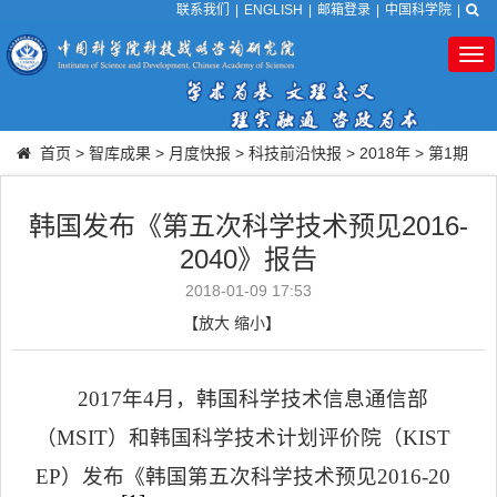
联系我们
|
ENGLISH
|
邮箱登录
|
中国科学院
|
Tog
nav
首页
>
智库成果
>
月度快报
>
科技前沿快报
>
2018年
>
第1期
韩国发布《第五次科学技术预见2016-
2040》报告
2018-01-09 17:53
【
放大
缩小
】
2017
年
4
月，韩国科学技术信息通信部
（
MSIT
）和韩国科学技术计划评价院（
KIST
EP
）发布《韩国第五次科学技术预见
2016-20