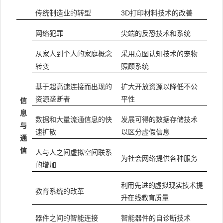
3D打印材料技术的改善
传统制造业的转型
网络犯罪
尖端的反恐技术和系统
从家人到个人的家庭概念
采用意图认知技术的宠物
转变
照顾系统
基于超高速连接而出现的
扩大开放资源以降低不公
资源垄断者
平性
信
息
数据和大量流通信息的快
发展可得的数据存储技术
与
速扩散
以区分虚假信息
通
信
人与人之间虚拟空间联系
为社会网络提供各种服务
的增加
利用先进的虚拟现实技术提
教育系统的改革
升在线教育质量
器件之间的智能连接
智能器件的自诊断技术