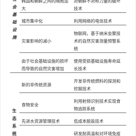
韩国和朝鲜之间的隔阂加
对朝鲜不对称力量的破坏
会
大
技术
基
城市集中化
利用网络的电信技术
础
设
物联网，基于纳米会聚技
施
灾害影响的减小
术的自然灾害测量预警系
统
由于社会基础设施的损坏
使用受损基础设施寿命延
而导致的自然灾害增加
长技术
开发非传统燃料的探测和
新的非传统资源
挖掘技术
利用射频识别技术实现食
食物安全
物追踪系统
生
态
先进水资源管理技术
低成本脱盐技术
系
统
研发耐高温和对环境免疫