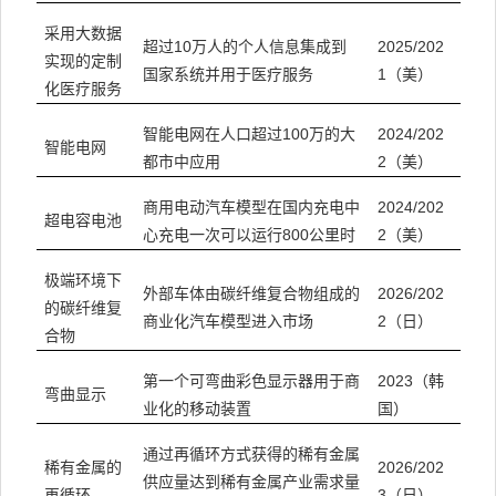
采用大数据
超过10万人的个人信息集成到
2025/202
实现的定制
国家系统并用于医疗服务
1（美）
化医疗服务
智能电网在人口超过100万的大
2024/202
智能电网
都市中应用
2（美）
商用电动汽车模型在国内充电中
2024/202
超电容电池
心充电一次可以运行800公里时
2（美）
极端环境下
2026/202
外部车体由碳纤维复合物组成的
的碳纤维复
2（日）
商业化汽车模型进入市场
合物
2023（韩
第一个可弯曲彩色显示器用于商
弯曲显示
国）
业化的移动装置
通过再循环方式获得的稀有金属
2026/202
稀有金属的
供应量达到稀有金属产业需求量
3（日）
再循环