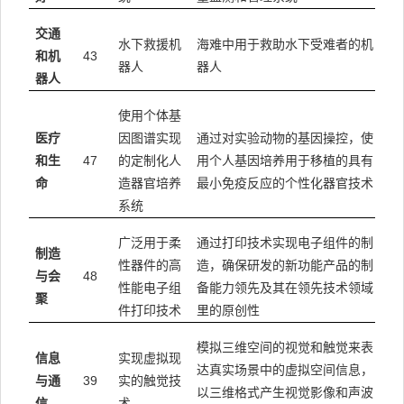
交通
水下救援机
海难中用于救助水下受难者的机
43
和机
器人
器人
器人
使用个体基
医疗
因图谱实现
通过对实验动物的基因操控，使
47
和生
的定制化人
用个人基因培养用于移植的具有
命
造器官培养
最小免疫反应的个性化器官技术
系统
广泛用于柔
通过打印技术实现电子组件的制
制造
性器件的高
造，确保研发的新功能产品的制
48
与会
性能电子组
备能力领先及其在领先技术领域
聚
件打印技术
里的原创性
模拟三维空间的视觉和触觉来表
信息
实现虚拟现
达真实场景中的虚拟空间信息，
39
与通
实的触觉技
以三维格式产生视觉影像和声波
信
术