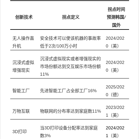
拐点时间
创新技术
拐点定义
预测韩国
/
国外
安全技术可以使该机器的事故率
2024/202
无人操作直
低于2次/100万小时
0（美）
升机
沉浸式虚拟现实或者增强现实的
2024/202
沉浸式虚拟
市场份额达到交互娱乐市场份额
0（美）
增强现实
11%
2025/202
先进智能工厂占全部工厂16%
智能工厂
0（德）
2023/202
物联网的分布率达到家庭数11%
万物互联
1（美）
当3D打印设备分配率达到家庭
2024/202
3D打印
数3%
1
（美）