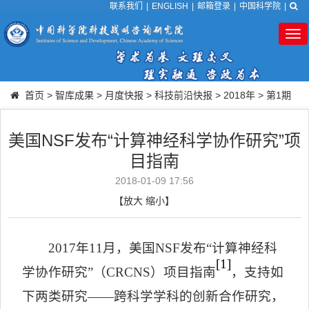
联系我们
|
ENGLISH
|
邮箱登录
|
中国科学院
|
Tog
nav
首页
>
智库成果
>
月度快报
>
科技前沿快报
>
2018年
>
第1期
美国NSF发布“计算神经科学协作研究”项
目指南
2018-01-09 17:56
【
放大
缩小
】
2017
年
11
月，美国
NSF
发布
“
计算神经科
[1]
学协作研究
”
（
CRCNS
）项目指南
，支持如
下两类研究——跨科学学科的创新合作研究，