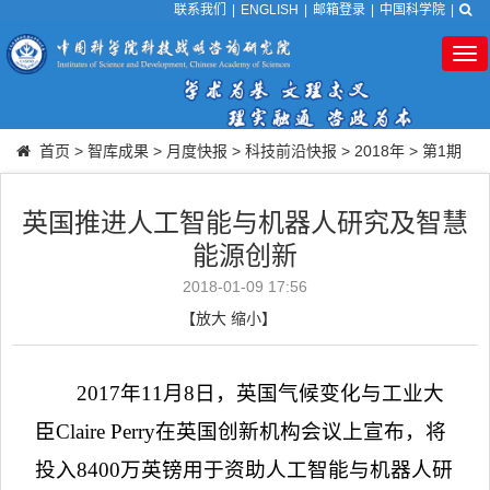
联系我们
|
ENGLISH
|
邮箱登录
|
中国科学院
|
Tog
nav
首页
>
智库成果
>
月度快报
>
科技前沿快报
>
2018年
>
第1期
英国推进人工智能与机器人研究及智慧
能源创新
2018-01-09 17:56
【
放大
缩小
】
2017
年
11
月
8
日，英国气候变化与工业大
臣
Claire Perry
在英国创新机构会议上宣布，将
投入
8400
万英镑用于资助人工智能与机器人研