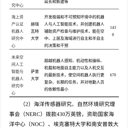
延长和新建等
究中心
海上资
开发极端和不可预知环境中的机器
产认证
赫瑞
人与人工智能技术，并创建机器人
143
机器人
瓦特
辅助资产检查与维护技术，能在空
0
研究中
大学
中、上层及海域进行自主和半自主
心
的决策和干预
未来空
超越机器人感知、机动性和操纵、
间人工
机载和地面自主能力以及人机交互
智能与
萨里
的最新技术，使空间机器人执行更
670
机器人
大学
复杂、长期的任务，并对地勤人员
研究中
的依赖性最小
心
（
2
）海洋传感器研究
。
自然环境研究理
事会（
NERC
）拨款
430
万英镑，资助国家海
洋中心（
NOC
）、埃克塞特大学和南安普敦大