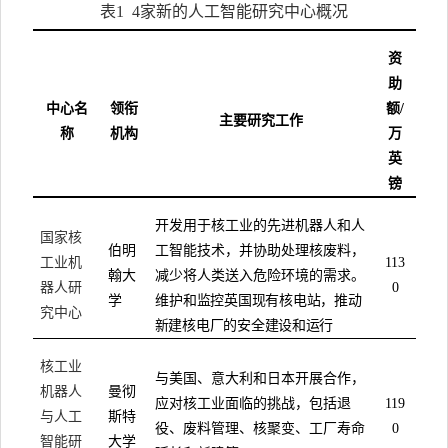
表
1
4
家新的人工智能研究中心概况
资
助
中心名
领衔
额
/
主要研究工作
称
机构
万
英
镑
开发用于核工业的先进机器人和人
国家核
伯明
工智能技术，并协助处理核废料，
工业机
113
翰大
减少将人类送入危险环境的需求。
器人研
0
学
维护和
监控英国现有核电站，推动
究中心
新建核电厂的安全建设和运行
核工业
与美国、意大利和日本开展合作，
机器人
曼彻
应对核工业面临的挑战，包括退
119
与人工
斯特
役、废料管理、核聚变、工厂寿命
0
智能研
大学