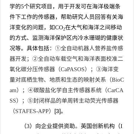
学的
5
个研究项目，用于开发可在海洋极端条
件下工作的传感器，帮助研究人员回答有关海
洋变化的问题，如
CO
在大气和海洋之间移动
2
的方式、监测海洋保护区内冷水珊瑚的健康状
况等。具体包括：
①
全自动机器人营养盐传感
器开发；
②
全自动车载空气和海洋表面校准二
氧化碳分压传感器（
CaPASOS
）；
③
海洋变
量对底栖生物、地质和生态的映射关系（
BioC
am
）；
④
碳酸盐化学自主传感器系统（
CarCA
SS
）；
⑤
封闭样品的单周转主动荧光传感器
（
STAFES-APP
）
[3]
。
（
3
）向企业提供资助
。
英国创新机构（
I