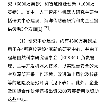
究（
6800
万英镑）和智慧能源创新（
1600
万
英镑）。其中，人工智能与机器人研究主要包
括研究中心建设、海洋传感器研究和向企业提
,
[2]
供资助
3
个方面
[1]
。
（
1
）研究中心建设
。
约有
4500
万英镑是
用于在
4
所高校建设
4
家新的研究中心，并由工
程与自然科学研究理事会（
EPSRC
）负责管
理，主要开发机器人技术，以实现更安全的太
空及深部开采工作环境，改进海上风能及核能
等的危险及恶劣环境（见下表）。此外，企业
及国际合作伙伴还将出资
5200
万英镑用以资助
这些中心。