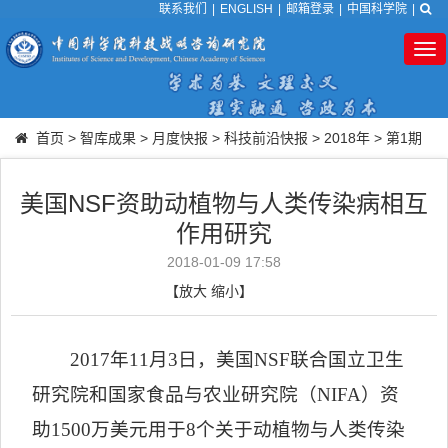
联系我们
|
ENGLISH
|
邮箱登录
|
中国科学院
|
Tog
nav
首页
>
智库成果
>
月度快报
>
科技前沿快报
>
2018年
>
第1期
美国NSF资助动植物与人类传染病相互
作用研究
2018-01-09 17:58
【
放大
缩小
】
2017
年
11
月
3
日，美国
NSF
联合国立卫生
研究院和国家食品与农业研究院（
NIFA
）资
助
1500
万美元用于
8
个关于动植物与人类传染