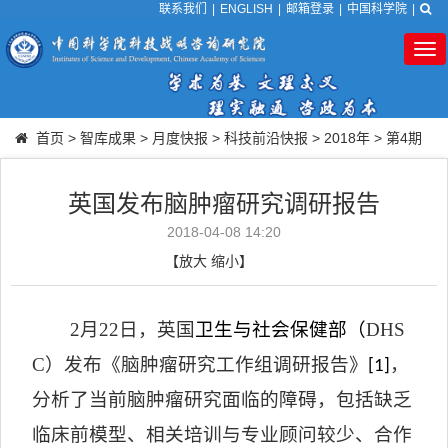
联系我们
|
ENGLISH
|
邮箱登录
|
中国科学院
|
Tog
nav
首页
>
智库成果
>
月度快报
>
科技前沿快报
>
2018年
>
第4期
英国发布脑肿瘤研究调研报告
2018-04-08 14:20
【
放大
缩小
】
2
月
22
日，英国
卫生与社会保健部（
DHS
C
）
发布《脑肿瘤研究工作组调研报告》
，
[1]
分析了当前脑肿瘤研究面临的障碍，包括缺乏
临床前模型、相关培训与专业顾问较少、合作