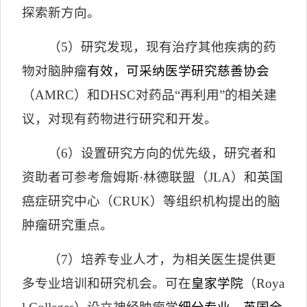
探索新方向。
（
5
）研究发现，现有治疗其他疾病的药
物对脑肿瘤
有效，可采纳
医学研究慈善协会
（
AMRC
）
和
DHSC
对药品
“
再利用
”
的相关建
议，对现有药物进行研究和开发。
（
6
）设置研究方向的优先级，研究者和
资助者可参考詹姆斯·林德联盟（
JLA
）和英国
癌症研究中心（
CRUK
）等组织机构提出的脑
肿瘤研究重点。
（
7
）培养专业人才，为相关医生提供更
多专业培训和研究机会。可在
皇家学院
（
Roya