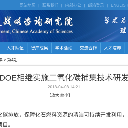
网站地图
|
联系我们
|
内部办公
|
邮箱登录
|
ENGLIS
人才队伍
智库成果
学术活动
交流合作
人才培养
年
>
第4期
DOE相继实施二氧化碳捕集技术研
2018-04-08 14:21
【
放大
缩小
】
化碳排放，保障化石燃料资源的清洁可持续开发利用，
项目。