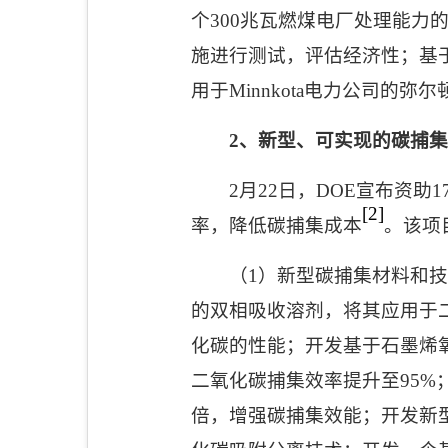
个
300
兆瓦燃煤电厂处理能力
施进行测试，评估经济性；基
用于
Minnkota
电力公司的弥尔顿
2
、新型、可实现的碳捕集
2
月
22
日，
DOE
宣布资助
1
[2]
率，降低碳捕集成本
。该项
（
1
）新型碳捕集材料和技
的双相吸收溶剂，将其应用于
化碳的性能；开发基于石墨烯
二氧化碳捕集效率提升至
95%
倍，增强碳捕集效能；开发新