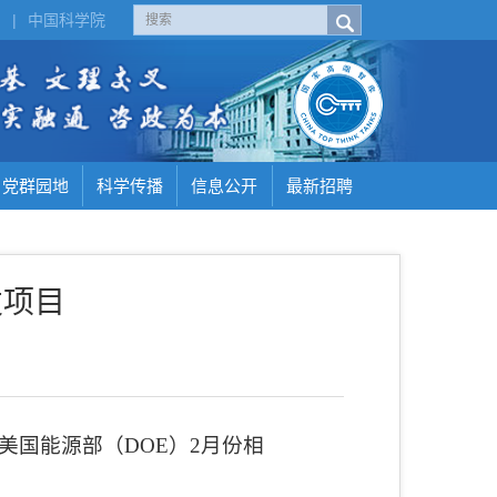
H
|
中国科学院
党群园地
科学传播
信息公开
最新招聘
发项目
美国能源部（
DOE
）
2
月份相