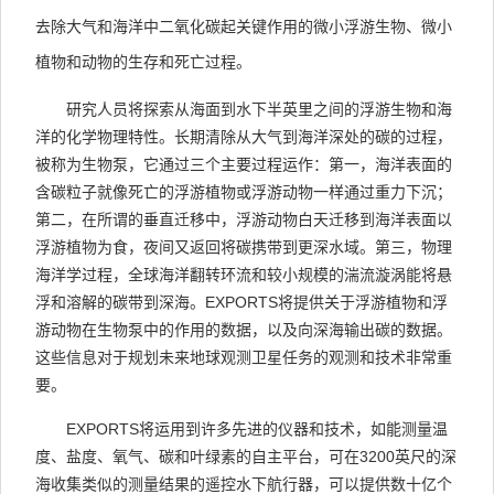
去除大气和海洋中二氧化碳起关键作用的微小浮游生物、微小
植物和动物的生存和死亡过程。
研究人员将探索从海面到水下半英里之间的浮游生物和海
洋的化学物理特性。长期清除从大气到海洋深处的碳的过程，
被称为生物泵，它通过三个主要过程运作：第一，海洋表面的
含碳粒子就像死亡的浮游植物或浮游动物一样通过重力下沉；
第二，在所谓的垂直迁移中，浮游动物白天迁移到海洋表面以
浮游植物为食，夜间又返回将碳携带到更深水域。第三，物理
海洋学过程，全球海洋翻转环流和较小规模的湍流漩涡能将悬
浮和溶解的碳带到深海。
EXPORTS
将提供关于浮游植物和浮
游动物在生物泵中的作用的数据，以及向深海输出碳的数据。
这些信息对于规划未来地球观测卫星任务的观测和技术非常重
要。
EXPORTS
将运用到许多先进的仪器和技术，如能测量温
度、盐度、氧气、碳和叶绿素的自主平台，可在
3200
英尺的深
海收集类似的测量结果的遥控水下航行器，可以提供数十亿个