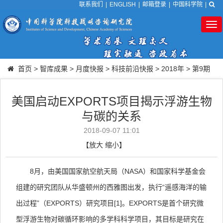
联系我们
|
ENGLISH
|
邮箱登录
|
中国科学院
|
Tog
nav
首页
>
智库成果
>
月度快报
>
科技前沿快报
>
2018年
>
第9期
美国启动EXPORTS项目揭示浮游生物
与碳的关系
2018-09-07 11:01
【
放大
缩小
】
8
月，由美国国家航空航天局（
NASA
）和国家科学基金会
组建的研究团队从华盛顿州的西雅图出发，执行
“
遥感海洋的输
出过程
”
（
EXPORTS
）研究项目
[1]
。
EXPORTS
是首个研究微
型浮游生物对碳循环影响的多学科科学项目，其目标是研究在