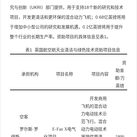
究与创新（
UKRI
）部门提供，用于支持
18
个新的研究和技术
项目，开发更清洁和更环保的混合动力飞机；
0.68
亿英镑将用
于增加中小型公司的研究和发展机遇，
0.2
亿英镑将用于提升
整个行业的长期生产率。资助项目的具体信息见表
1
。
表
1
英国航空航天业清洁与绿色技术资助项目信息
资
助金
承担机构
项目名称
项目内容
额
/
万
英镑
开发商用
飞机的混合动
力电动技术示
空客
范飞行。混合
罗尔斯·罗
电气
动力电动技术
E-Fan X
伊斯
化项目
将提供更清
5800