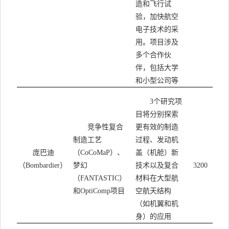
造和飞行试
验，加快航空
电子技术的采
用。项目涉及
多个合作伙
伴，包括大学
和小型公司等
个研究项
3
目将分别探索
竞争性复合
更有效的制造
制造工艺
过程、发动机
庞巴迪
（
）、
盖（机舱）新
CoCoMaP
（
）
梦幻
技术以及复合
Bombardier
3200
（
）
材料在大型航
FANTASTIC
和
项目
空航天结构
OptiComp
（如机翼和机
身）的应用