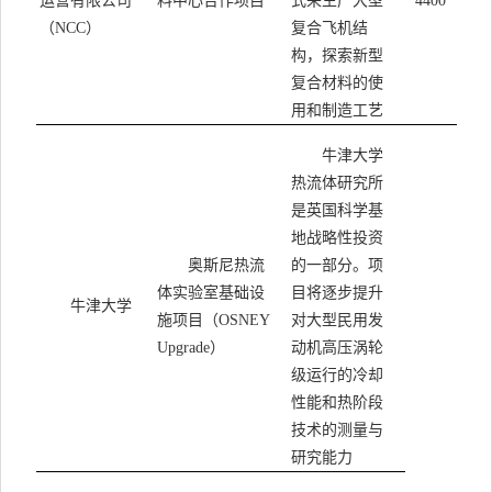
运营有限公司
料中心合作项目
式来生产大型
4400
（
）
复合飞机结
NCC
构，探索新型
复合材料的使
用和制造工艺
牛津大学
热流体研究所
是英国科学基
地战略性投资
奥斯尼热流
的一部分。项
体实验室基础设
目将逐步提升
牛津大学
施项目（
对大型民用发
OSNEY
）
动机高压涡轮
Upgrade
级运行的冷却
性能和热阶段
技术的测量与
研究能力