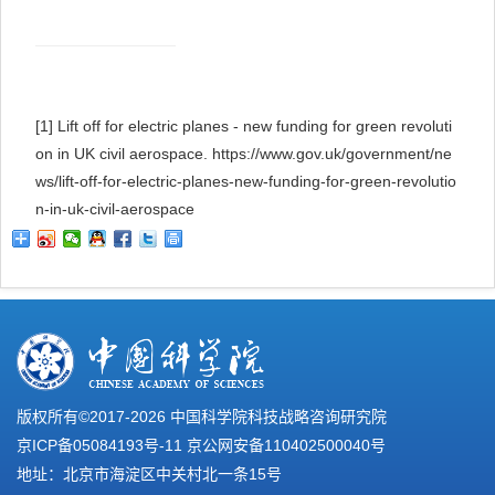
[1]
Lift off for electric planes - new funding for green revoluti
on in UK civil aerospace. https://www.gov.uk/government/ne
ws/lift-off-for-electric-planes-new-funding-for-green-revolutio
n-in-uk-civil-aerospace
版权所有©2017-
2026 中国科学院科技战略咨询研究院
京ICP备05084193号-11
京公网安备110402500040号
地址：北京市海淀区中关村北一条15号