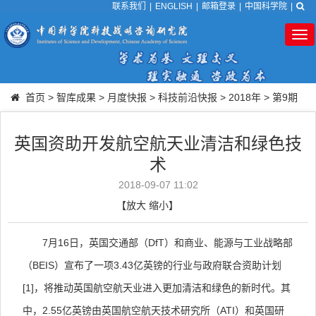
联系我们
|
ENGLISH
|
邮箱登录
|
中国科学院
|
Tog
nav
首页
>
智库成果
>
月度快报
>
科技前沿快报
>
2018年
>
第9期
英国资助开发航空航天业清洁和绿色技
术
2018-09-07 11:02
【
放大
缩小
】
7
月
16
日，英国交通部（
DfT
）和商业、能源与工业战略部
（
BEIS
）宣布了一项
3.43
亿英镑的行业与政府联合资助计划
[1]
，将推动英国航空航天业进入更加清洁和绿色的新时代。其
中，
2.55
亿英镑由英国航空航天技术研究所（
ATI
）和英国研