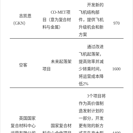
开发新的
项
飞机结构部
CO-MET
吉凯恩
目（意为复合材
件，提供飞机
（
）
GKN
970
料与金属）
升级机会和新
方案
通过改进
飞机起落架，
未来起落架
提高效率并减
空客
项目
少转乘时间，
1600
将运营成本降
低
2%
个项目将
3
作为高价值制
造发射计划的
英国国家
一部分，开发
复合材料中心
国家复合材
更有效的新方