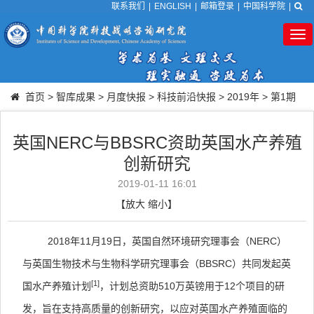
联系我们
|
ENGLISH
|
邮箱登录
|
中国科学院
|
Tog
nav
首页
>
智库成果
>
月度快报
>
科技前沿快报
>
2019年
>
第1期
英国NERC与BBSRC资助英国水产养殖
创新研究
2019-01-11 16:01
【
放大
缩小
】
2018
年
11
月
19
日，英国自然环境研究理事会（
NERC
）
与英国生物技术与生物科学研究理事会（
BBSRC
）共同发起英
[1]
国水产养殖计划
，计划总资助
510
万英镑用于
12
个项目的研
发，旨在支持高质量的创新研究，以应对英国水产养殖面临的