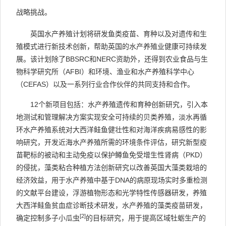
战略挑战。
英国水产养殖计划将研发鱼类疫苗、育种以及对遗传和生
殖模式进行新技术创新，帮助英国的水产养殖业健康可持续发
展。该计划除了
BBSRC
和
NERC
资助外，还得到农业食品与生
物科学研究所（
AFBI
）和环境、渔业和水产养殖科学中心
（
CEFAS
）以及一系列行业合作伙伴的共同支持和合作。
12
个新项目包括：水产养殖遗传和育种创新研究，引入本
地测试和管理解决方案实现安全可持续的贝类养殖，淡水再循
环水产养殖系统对大西洋鲑鱼健壮性和对海洋疾病易感性的影
响研究，开发近海水产养殖所需的环境条件评估，研究新型疫
苗靶标的被动和主动免疫以保护鳟鱼免受增生性肾病（
PKD
）
的侵扰，藻类粘合种植方法创新研究以改善英国大藻类栽培的
经济效益，用于水产养殖中基于
DNA
的病原现场实时多重检测
的文献平台建设，浮游植物形态和光学特性传感器研发，养殖
大西洋鲑鱼贫血症诊断技术研发，水产养殖的藻类疫苗研发，
[2]
确定控制多子小瓜虫
的目标研究，用于提高区域牡蛎生产的