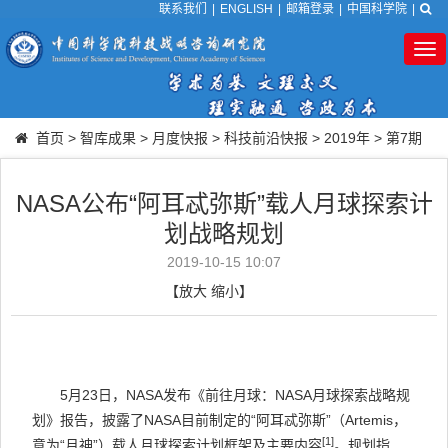
联系我们
|
ENGLISH
|
邮箱登录
|
中国科学院
|
Tog
nav
首页
>
智库成果
>
月度快报
>
科技前沿快报
>
2019年
>
第7期
NASA公布“阿耳忒弥斯”载人月球探索计
划战略规划
2019-10-15 10:07
【
放大
缩小
】
5
月
23
日，
NASA
发布《前往月球：
NASA
月球探索战略规
划》报告，披露了
NASA
目前制定的“阿耳忒弥斯”（
Artemis
，
[1]
意为“月神”）载人月球探索计划框架及主要内容
。规划指