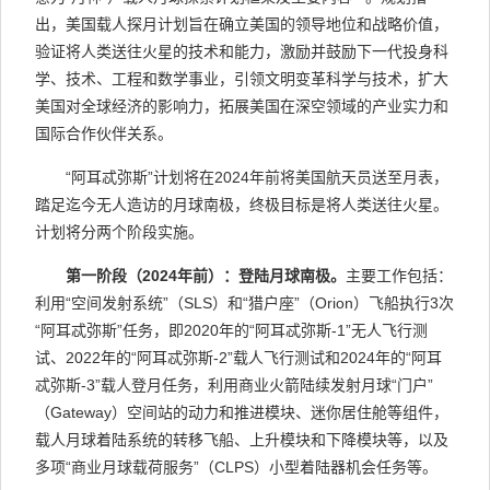
出，美国载人探月计划旨在确立美国的领导地位和战略价值，
验证将人类送往火星的技术和能力，激励并鼓励下一代投身科
学、技术、工程和数学事业，引领文明变革科学与技术，扩大
美国对全球经济的影响力，拓展美国在深空领域的产业实力和
国际合作伙伴关系。
“阿耳忒弥斯”计划将在
2024
年前将美国航天员送至月表，
踏足迄今无人造访的月球南极，终极目标是将人类送往火星。
计划将分两个阶段实施。
第一阶段（
2024
年前）：登陆月球南极。
主要工作包括：
利用“空间发射系统”（
SLS
）和“猎户座”（
Orion
）飞船执行
3
次
“阿耳忒弥斯”任务，即
2020
年的“阿耳忒弥斯
-1
”无人飞行测
试、
2022
年的“阿耳忒弥斯
-2
”载人飞行测试和
2024
年的“阿耳
忒弥斯
-3
”载人登月任务，利用商业火箭陆续发射月球“门户”
（
Gateway
）空间站的动力和推进模
块、迷你居住舱等组件，
载人月球着陆系统的转移飞船、上升模块和下降模块等，以及
多项“商业月球载荷服务”（
CLPS
）小型着陆器机会任务等。